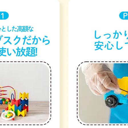
.1
P
心とした高額な
しっかり
ブスクだから
安心し
使い放題!