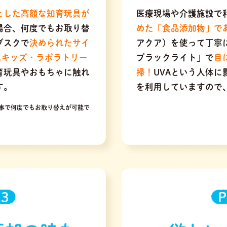
とした高額な知育玩具が
医療現場や介護施設で
場合、何度でもお取り替
めた「食品添加物」で
ブスクで
決められたサイ
アクア）を使って丁寧
はキッズ・ラボラトリー
ブラックライト」で
目
育玩具やおもちゃに触れ
掃！
UVAという人体
す。
を利用していますので
事で何度でもお取り替えが可能で
.3
P