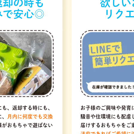
返却の時も
欲しい
みで安心◎
リクエ
にも、返却する時にも、
お子様のご興味や発育
に、
月内に何度でも交換
騒音や住環境にも配慮
様がおもちゃで遊ばない
届けするおもちゃをご
送前であればご希望に