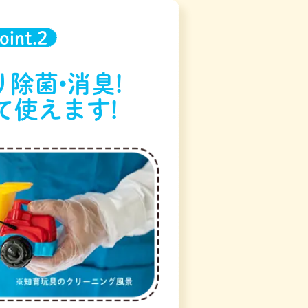
oint.2
除菌•消臭!
て使えます!