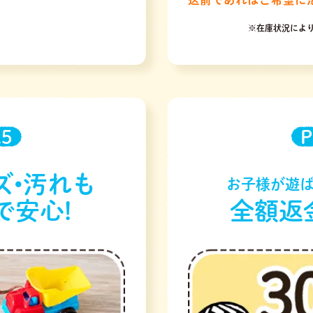
※在庫状況によ
.5
P
ズ•汚れも
お子様が遊ば
で安心!
全額返