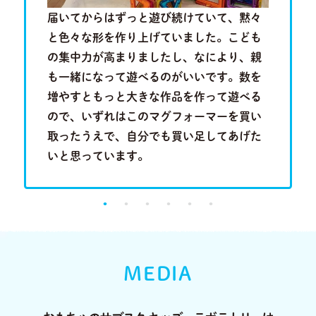
歳半の現
届いてからはずっと遊び続けていて、黙々
近隣に知
を叩きつ
と色々な形を作り上げていました。こども
といって
音を奏で
の集中力が高まりましたし、なにより、親
は分かり
る歌のメ
も一緒になって遊べるのがいいです。数を
い合わせ
成長段階
増やすともっと大きな作品を作って遊べる
行くこと
。
ので、いずれはこのマグフォーマーを買い
に出会っ
取ったうえで、自分でも買い足してあげた
り、とて
いと思っています。
MEDIA