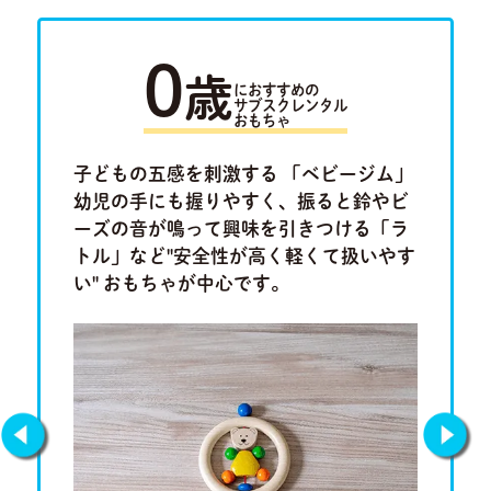
0
歳
におすすめの
サブスクレンタル
おもちゃ
ラキュ
子どもの五感を刺激する 「ベビージム」
「ルー
ロ」。将
幼児の手にも握りやすく、振ると鈴やビ
けたり
集中力、
ーズの音が鳴って興味を引きつける「ラ
ム」や
もちゃで
トル」など"安全性が高く軽くて扱いやす
「形合わ
い" おもちゃが中心です。
しチャレ
です。
Previous
Next