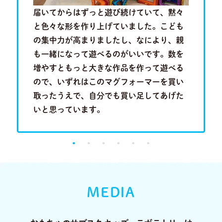
歳半の現
届いてからはずっと遊び続けていて、黙々
近隣に知
を叩きつ
と色々な形を作り上げていました。こども
といって
音を奏で
の集中力が高まりましたし、なにより、親
は分かり
る歌のメ
も一緒になって遊べるのがいいです。数を
い合わせ
成長段階
増やすともっと大きな作品を作って遊べる
行くこと
。
ので、いずれはこのマグフォーマーを買い
に出会っ
取ったうえで、自分でも買い足してあげた
り、とて
いと思っています。
MEDIA