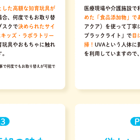
とした高額な知育玩具が
医療現場や介護施設で
場合、何度でもお取り替
めた「食品添加物」で
ブスクで
決められたサイ
アクア）を使って丁寧
はキッズ・ラボラトリー
ブラックライト」で
目
育玩具やおもちゃに触れ
掃！
UVAという人体
す。
を利用していますので
事で何度でもお取り替えが可能で
.3
P