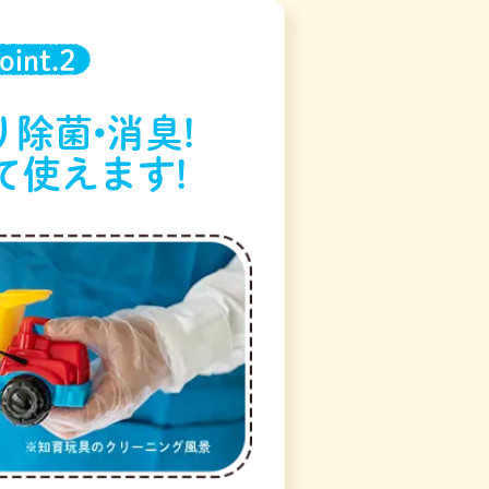
oint.2
除菌•消臭!
て使えます!