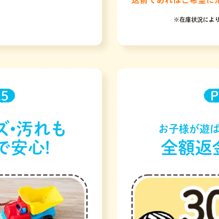
※在庫状況によ
.5
P
ズ•汚れも
お子様が遊ば
で安心!
全額返