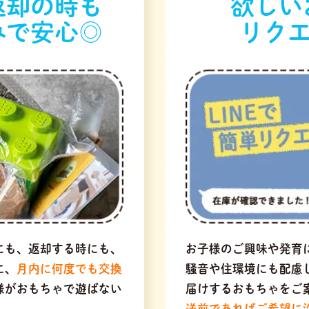
返却の時も
欲しい
みで安心◎
リクエ
にも、返却する時にも、
お子様のご興味や発育
に、
月内に何度でも交換
騒音や住環境にも配慮
様がおもちゃで遊ばない
届けするおもちゃをご
送前であればご希望に