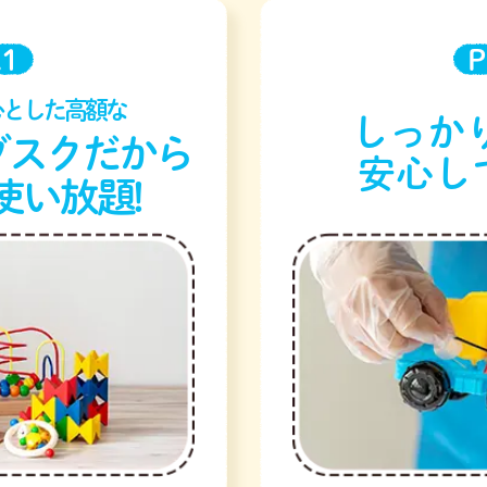
.1
P
心とした高額な
しっかり
ブスクだから
安心し
使い放題!