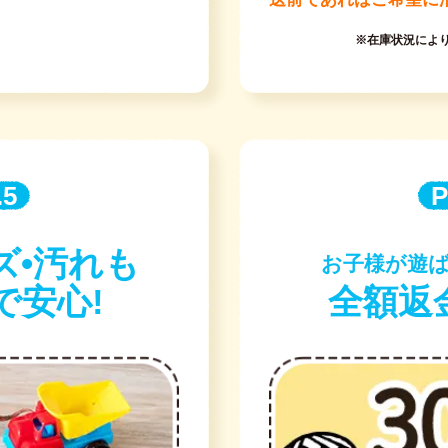
※在庫状況によ
.5
P
ズ•汚れも
お子様が遊ば
で安心!
全額返