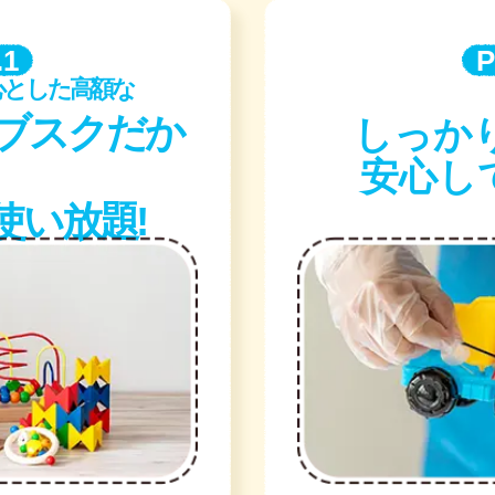
.1
P
心とした高額な
しっかり
ブスクだから
安心し
使い放題!