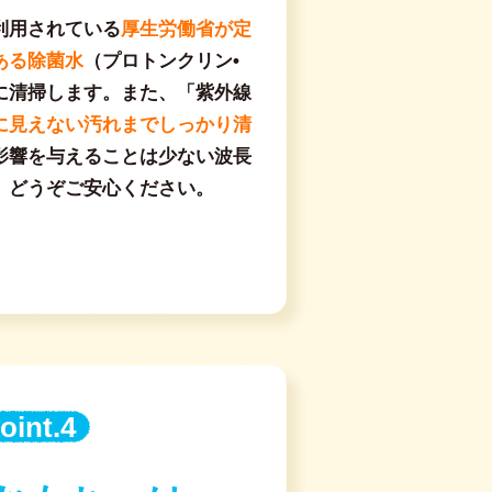
利用されている
厚生労働省が定
ある除菌水
（プロトンクリン•
に清掃します。また、「紫外線
に見えない汚れまでしっかり清
に影響を与えることは少ない波長
、どうぞご安心ください。
oint.4