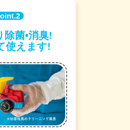
oint.2
除菌•消臭!
て使えます!