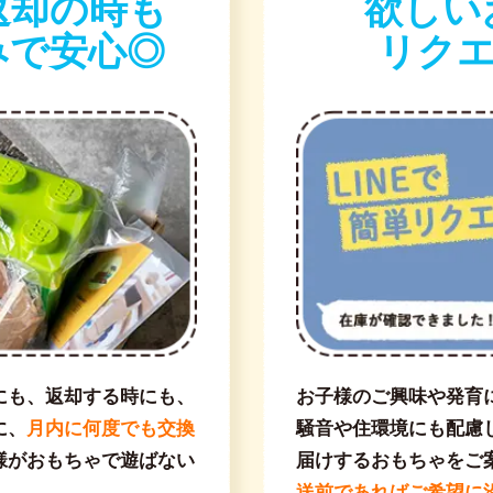
返却の時も
欲しい
みで安心◎
リクエ
にも、返却する時にも、
お子様のご興味や発育
に、
月内に何度でも交換
騒音や住環境にも配慮
様がおもちゃで遊ばない
届けするおもちゃをご
送前であればご希望に