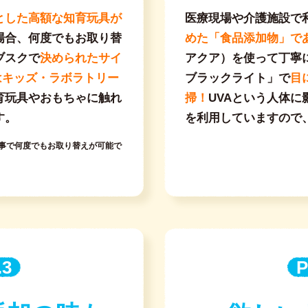
とした高額な知育玩具が
医療現場や介護施設で
場合、何度でもお取り替
めた「食品添加物」で
ブスクで
決められたサイ
アクア）を使って丁寧
はキッズ・ラボラトリー
ブラックライト」で
目
育玩具やおもちゃに触れ
掃！
UVAという人体
す。
を利用していますので
事で何度でもお取り替えが可能で
.3
P