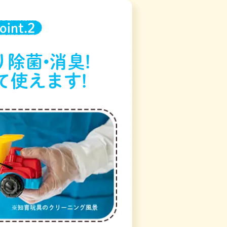
oint.2
除菌•消臭!
て使えます!