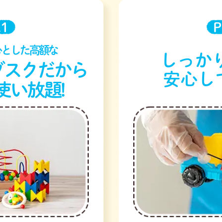
.1
P
心とした高額な
しっかり
ブスクだから
安心し
使い放題!