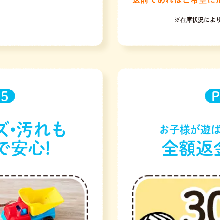
※在庫状況によ
.5
P
ズ•汚れも
お子様が遊ば
で安心!
全額返