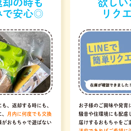
返却の時も
欲しい
みで安心◎
リクエ
にも、返却する時にも、
お子様のご興味や発育
に、
月内に何度でも交換
騒音や住環境にも配慮
様がおもちゃで遊ばない
届けするおもちゃをご
送前であればご希望に