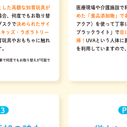
とした高額な知育玩具が
医療現場や介護施設で
場合、何度でもお取り替
めた「食品添加物」で
ブスクで
決められたサイ
アクア）を使って丁寧
はキッズ・ラボラトリー
ブラックライト」で
目
育玩具やおもちゃに触れ
掃！
UVAという人体
す。
を利用していますので
事で何度でもお取り替えが可能で
.3
P