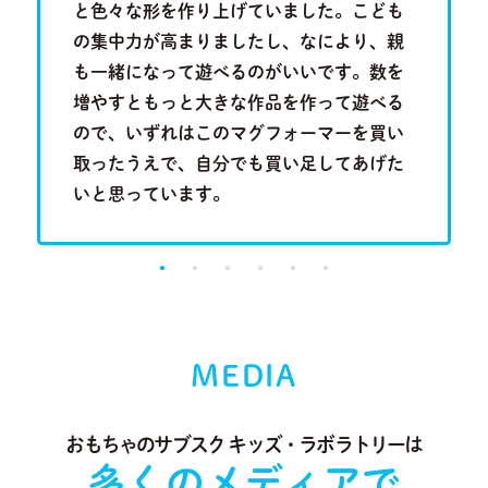
を叩きつ
と色々な形を作り上げていました。こども
といって
音を奏で
の集中力が高まりましたし、なにより、親
は分かり
Previous
Next
る歌のメ
も一緒になって遊べるのがいいです。数を
い合わせ
成長段階
増やすともっと大きな作品を作って遊べる
行くこと
。
ので、いずれはこのマグフォーマーを買い
に出会っ
取ったうえで、自分でも買い足してあげた
り、とて
いと思っています。
MEDIA
おもちゃのサブスク キッズ・ラボラトリーは
多くのメディアで