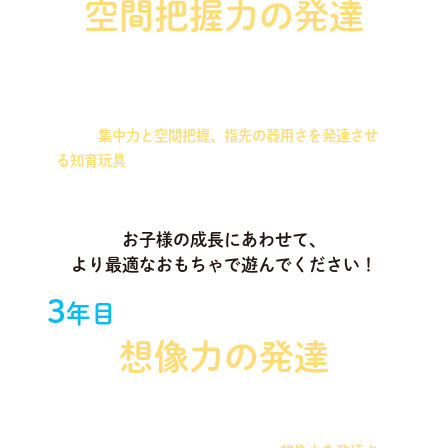
空間把握力の発達
ワイヤーとビーズを組み合わせた知育玩具や、同じ
サイズのパーツを合わせて作る造形を行う知育玩具
など、
集中力と空間把握、指先の器用さを発達させ
る知育玩具
をお届けします！
お子様の成長にあわせて、
より最適なおもちゃで遊んでください！
3
年目
想像力の発達
磁石や木製ブロックなどを組み合わせて、いろいろ