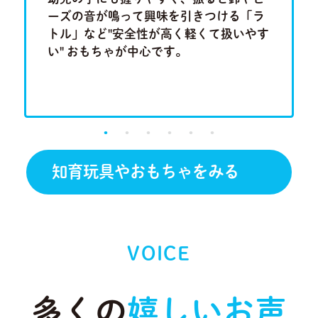
集中力、
ーズの音が鳴って興味を引きつける「ラ
ム」や
もちゃで
トル」など"安全性が高く軽くて扱いやす
「形合わ
い" おもちゃが中心です。
しチャレ
です。
知育玩具やおもちゃをみる
VOICE
多くの
嬉しいお声