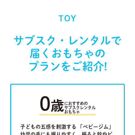
TOY
サブスク・レンタルで
届く
おもちゃの
プランをご紹介!
0
歳
におすすめの
サブスクレンタル
おもちゃ
ラキュ
子どもの五感を刺激する 「ベビージム」
「ルー
Previous
Next
ロ」。将
幼児の手にも握りやすく、振ると鈴やビ
けたり