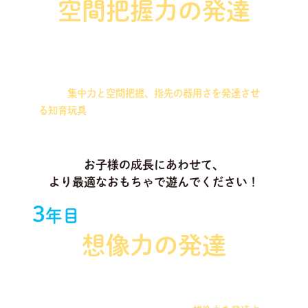
空間把握力の発達
ワイヤーとビーズを組み合わせた知育玩具や、同じ
サイズのパーツを合わせて作る造形を行う知育玩具
など、
集中力と空間把握、指先の器用さを発達させ
る知育玩具
をお届けします！
お子様の成長にあわせて、
より最適なおもちゃで遊んでください！
3
年目
想像力の発達
磁石や木製ブロックなどを組み合わせて、いろいろ