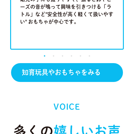
集中力、
ーズの音が鳴って興味を引きつける「ラ
ム」や
もちゃで
トル」など"安全性が高く軽くて扱いやす
「形合わ
い" おもちゃが中心です。
しチャレ
です。
知育玩具やおもちゃをみる
VOICE
多くの
嬉しいお声