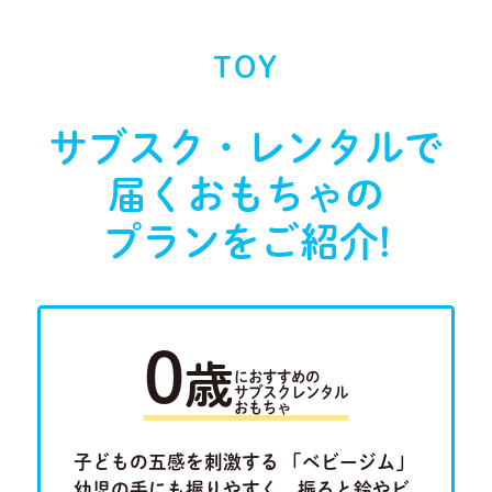
TOY
サブスク・レンタルで
届く
おもちゃの
プランをご紹介!
0
歳
におすすめの
サブスクレンタル
おもちゃ
ラキュ
子どもの五感を刺激する 「ベビージム」
「ルー
Previous
Next
ロ」。将
幼児の手にも握りやすく、振ると鈴やビ
けたり