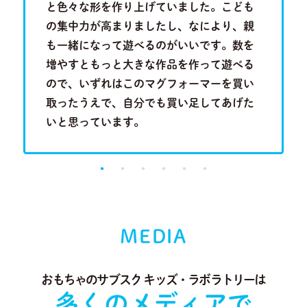
を叩きつ
と色々な形を作り上げていました。こども
といって
音を奏で
の集中力が高まりましたし、なにより、親
は分かり
Previous
Next
る歌のメ
も一緒になって遊べるのがいいです。数を
い合わせ
成長段階
増やすともっと大きな作品を作って遊べる
行くこと
。
ので、いずれはこのマグフォーマーを買い
に出会っ
取ったうえで、自分でも買い足してあげた
り、とて
いと思っています。
MEDIA
おもちゃのサブスク キッズ・ラボラトリーは
多くのメディアで