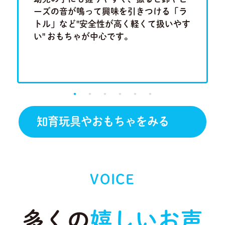
集中力、
ーズの音が鳴って興味を引きつける「ラ
ム」や
もちゃで
トル」など"安全性が高く軽くて扱いやす
「形合わ
い" おもちゃが中心です。
しチャレ
です。
知育玩具やおもちゃをみる
VOICE
多くの
嬉しいお声