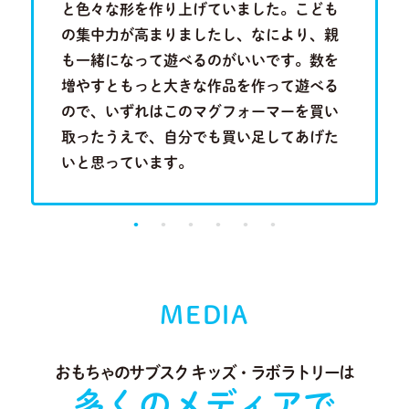
を叩きつ
と色々な形を作り上げていました。こども
といって
音を奏で
の集中力が高まりましたし、なにより、親
は分かり
Previous
Next
る歌のメ
も一緒になって遊べるのがいいです。数を
い合わせ
成長段階
増やすともっと大きな作品を作って遊べる
行くこと
。
ので、いずれはこのマグフォーマーを買い
に出会っ
取ったうえで、自分でも買い足してあげた
り、とて
いと思っています。
MEDIA
おもちゃのサブスク キッズ・ラボラトリーは
多くのメディアで