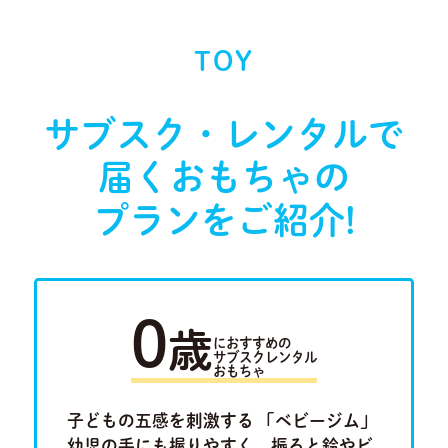
TOY
サブスク・レンタルで
届く
おもちゃの
プランをご紹介!
0
歳
におすすめの
サブスクレンタル
おもちゃ
ラキュ
子どもの五感を刺激する 「ベビージム」
「ルー
Previous
Next
ロ」。将
幼児の手にも握りやすく、振ると鈴やビ
けたり