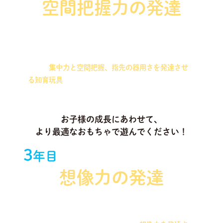
空間把握力の発達
ワイヤーとビーズを組み合わせた知育玩具や、同じ
サイズのパーツを合わせて作る造形を行う知育玩具
など、
集中力と空間把握、指先の器用さを発達させ
る知育玩具
をお届けします！
お子様の成長にあわせて、
より最適なおもちゃで遊んでください！
3
年目
想像力の発達
磁石や木製ブロックなどを組み合わせて、いろいろ