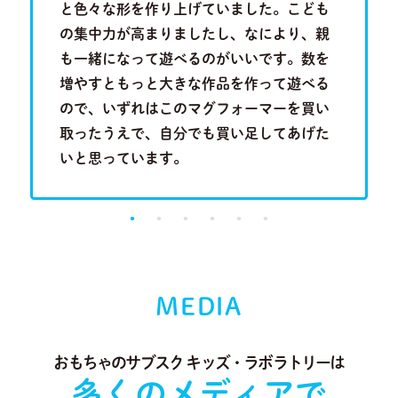
を叩きつ
と色々な形を作り上げていました。こども
といって
音を奏で
の集中力が高まりましたし、なにより、親
は分かり
Previous
Next
る歌のメ
も一緒になって遊べるのがいいです。数を
い合わせ
成長段階
増やすともっと大きな作品を作って遊べる
行くこと
。
ので、いずれはこのマグフォーマーを買い
に出会っ
取ったうえで、自分でも買い足してあげた
り、とて
いと思っています。
MEDIA
おもちゃのサブスク キッズ・ラボラトリーは
多くのメディアで