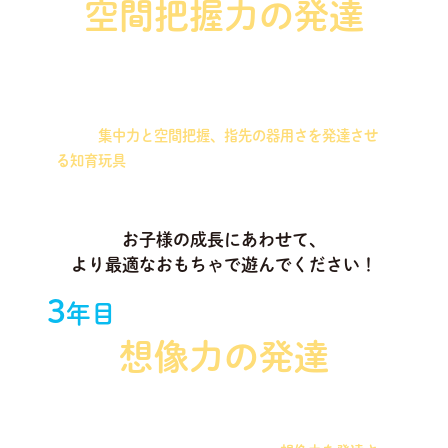
空間把握力の発達
ワイヤーとビーズを組み合わせた知育玩具や、同じ
サイズのパーツを合わせて作る造形を行う知育玩具
など、
集中力と空間把握、指先の器用さを発達させ
る知育玩具
をお届けします！
お子様の成長にあわせて、
より最適なおもちゃで遊んでください！
3
年目
想像力の発達
磁石や木製ブロックなどを組み合わせて、いろいろ