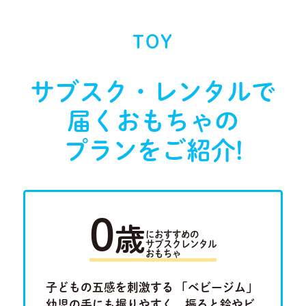
TOY
サブスク・レンタルで
届く
おもちゃの
プランをご紹介!
0
歳
におすすめの
サブスクレンタル
おもちゃ
ラキュ
子どもの五感を刺激する 「ベビージム」
「ルー
Previous
Next
ロ」。将
幼児の手にも握りやすく、振ると鈴やビ
けたり