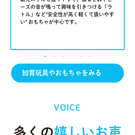
集中力、
ーズの音が鳴って興味を引きつける「ラ
ム」や
もちゃで
トル」など"安全性が高く軽くて扱いやす
「形合わ
い" おもちゃが中心です。
しチャレ
です。
知育玩具やおもちゃをみる
VOICE
多くの
嬉しいお声