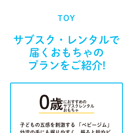
TOY
サブスク・レンタルで
届く
おもちゃの
プランをご紹介!
0
歳
におすすめの
サブスクレンタル
おもちゃ
ラキュ
子どもの五感を刺激する 「ベビージム」
「ルー
Previous
Next
ロ」。将
幼児の手にも握りやすく、振ると鈴やビ
けたり