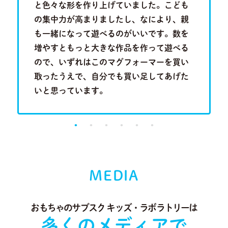
を叩きつ
と色々な形を作り上げていました。こども
といって
音を奏で
の集中力が高まりましたし、なにより、親
は分かり
Previous
Next
る歌のメ
も一緒になって遊べるのがいいです。数を
い合わせ
成長段階
増やすともっと大きな作品を作って遊べる
行くこと
。
ので、いずれはこのマグフォーマーを買い
に出会っ
取ったうえで、自分でも買い足してあげた
り、とて
いと思っています。
MEDIA
おもちゃのサブスク キッズ・ラボラトリーは
多くのメディアで