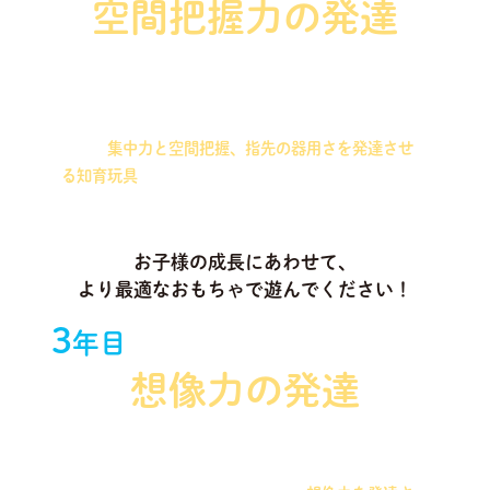
空間把握力の発達
ワイヤーとビーズを組み合わせた知育玩具や、同じ
サイズのパーツを合わせて作る造形を行う知育玩具
など、
集中力と空間把握、指先の器用さを発達させ
る知育玩具
をお届けします！
お子様の成長にあわせて、
より最適なおもちゃで遊んでください！
3
年目
想像力の発達
磁石や木製ブロックなどを組み合わせて、いろいろ