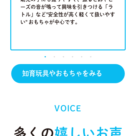
集中力、
ーズの音が鳴って興味を引きつける「ラ
ム」や
もちゃで
トル」など"安全性が高く軽くて扱いやす
「形合わ
い" おもちゃが中心です。
しチャレ
です。
知育玩具やおもちゃをみる
VOICE
多くの
嬉しいお声