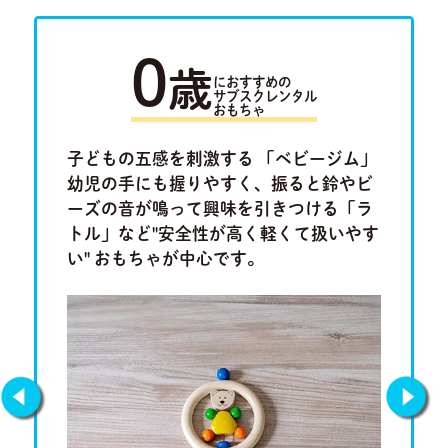
0
歳
におすすめの
サブスクレンタル
おもちゃ
ラキュ
子どもの五感を刺激する 「ベビージム」
「ルー
ロ」。将
幼児の手にも握りやすく、振ると鈴やビ
けたり
集中力、
ーズの音が鳴って興味を引きつける「ラ
ム」や
もちゃで
トル」など"安全性が高く軽くて扱いやす
「形合わ
い" おもちゃが中心です。
しチャレ
です。
Previous
Next