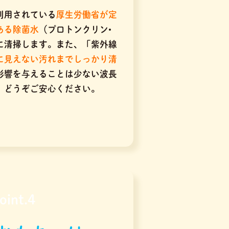
利用されている
厚生労働省が定
ある除菌水
（プロトンクリン•
に清掃します。また、「紫外線
に見えない汚れまでしっかり清
に影響を与えることは少ない波長
、どうぞご安心ください。
oint.4