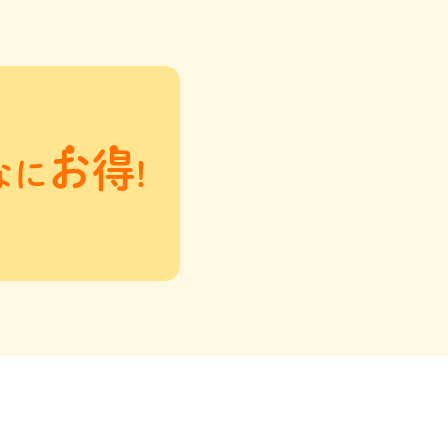
お得
なに
!