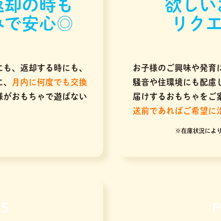
返却の時も
欲しい
みで安心◎
リクエ
にも、返却する時にも、
お子様のご興味や発育
に、
月内に何度でも交換
騒音や住環境にも配慮
様がおもちゃで遊ばない
届けするおもちゃをご
送前であればご希望に
※在庫状況によ
.5
P