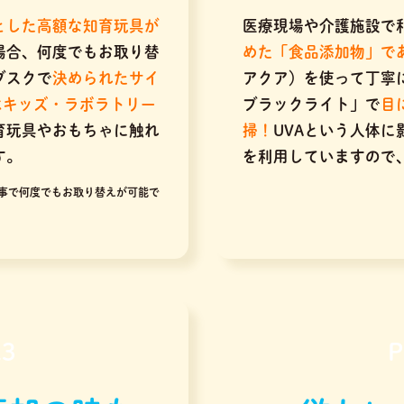
とした高額な知育玩具が
医療現場や介護施設で
場合、何度でもお取り替
めた「食品添加物」で
ブスクで
決められたサイ
アクア）を使って丁寧
はキッズ・ラボラトリー
ブラックライト」で
目
育玩具やおもちゃに触れ
掃！
UVAという人体
す。
を利用していますので
事で何度でもお取り替えが可能で
.3
P