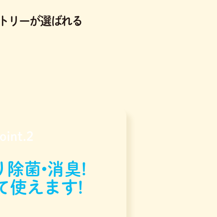
トリーが選ばれる
oint.2
除菌•消臭!
て使えます!