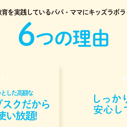
教育を実践している
パパ・ママにキッズラボラ
6
つの理由
.1
P
心とした高額な
しっかり
ブスクだから
安心し
使い放題!