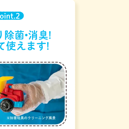
oint.2
除菌•消臭!
て使えます!