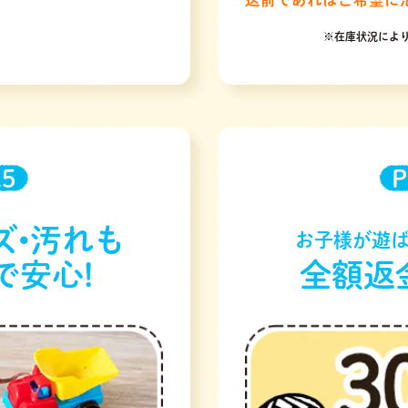
※在庫状況によ
.5
P
ズ•汚れも
お子様が遊ば
で安心!
全額返