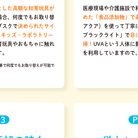
とした高額な知育玩具が
医療現場や介護施設で
場合、何度でもお取り替
めた「食品添加物」で
ブスクで
決められたサイ
アクア）を使って丁寧
はキッズ・ラボラトリー
ブラックライト」で
目
育玩具やおもちゃに触れ
掃！
UVAという人体
す。
を利用していますので
事で何度でもお取り替えが可能で
.3
P