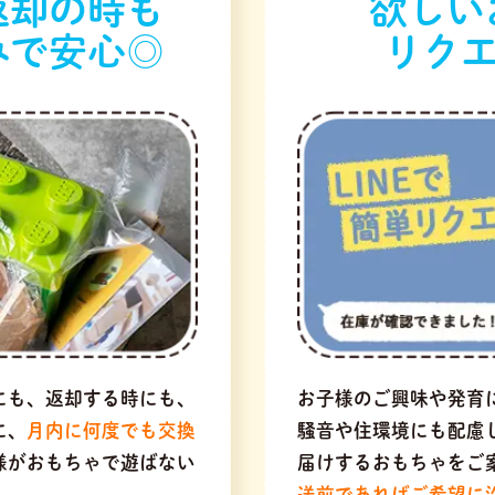
返却の時も
欲しい
みで安心◎
リクエ
にも、返却する時にも、
お子様のご興味や発育
に、
月内に何度でも交換
騒音や住環境にも配慮
様がおもちゃで遊ばない
届けするおもちゃをご
送前であればご希望に