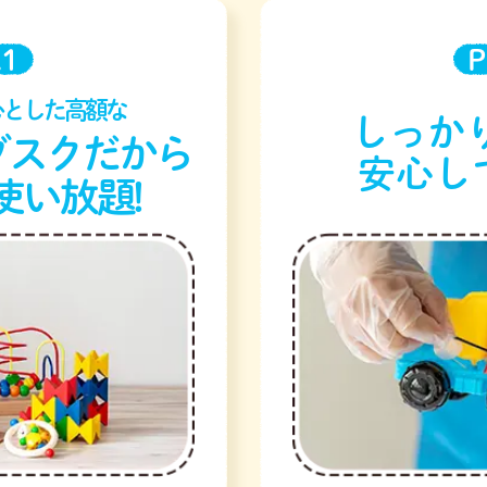
.1
P
心とした高額な
しっかり
ブスクだから
安心し
使い放題!