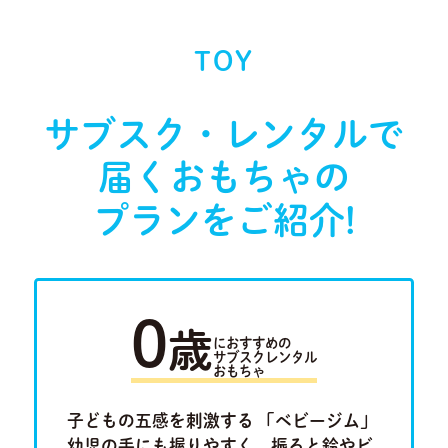
TOY
サブスク・レンタルで
届く
おもちゃの
プランをご紹介!
0
歳
におすすめの
サブスクレンタル
おもちゃ
ラキュ
子どもの五感を刺激する 「ベビージム」
「ルー
Previous
Next
ロ」。将
幼児の手にも握りやすく、振ると鈴やビ
けたり