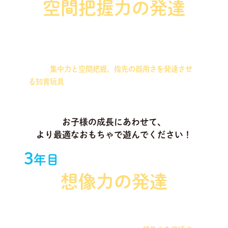
空間把握力の発達
ワイヤーとビーズを組み合わせた知育玩具や、同じ
サイズのパーツを合わせて作る造形を行う知育玩具
など、
集中力と空間把握、指先の器用さを発達させ
る知育玩具
をお届けします！
お子様の成長にあわせて、
より最適なおもちゃで遊んでください！
3
年目
想像力の発達
磁石や木製ブロックなどを組み合わせて、いろいろ