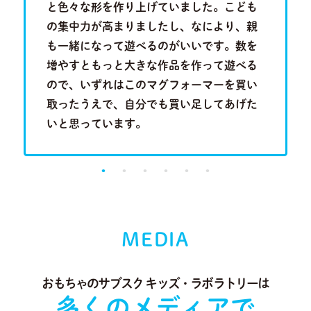
を叩きつ
と色々な形を作り上げていました。こども
といって
音を奏で
の集中力が高まりましたし、なにより、親
は分かり
Previous
Next
る歌のメ
も一緒になって遊べるのがいいです。数を
い合わせ
成長段階
増やすともっと大きな作品を作って遊べる
行くこと
。
ので、いずれはこのマグフォーマーを買い
に出会っ
取ったうえで、自分でも買い足してあげた
り、とて
いと思っています。
MEDIA
おもちゃのサブスク キッズ・ラボラトリーは
多くのメディアで