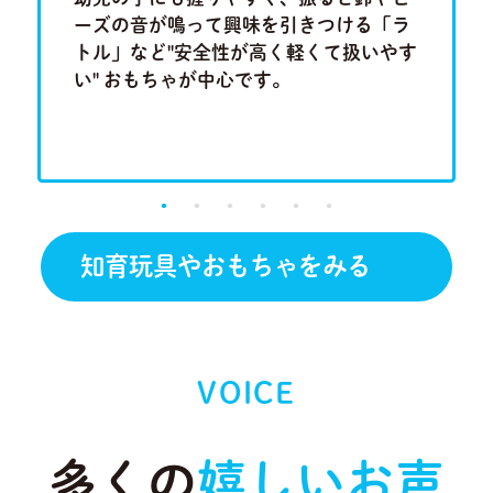
集中力、
ーズの音が鳴って興味を引きつける「ラ
ム」や
もちゃで
トル」など"安全性が高く軽くて扱いやす
「形合わ
い" おもちゃが中心です。
しチャレ
です。
知育玩具やおもちゃをみる
VOICE
多くの
嬉しいお声