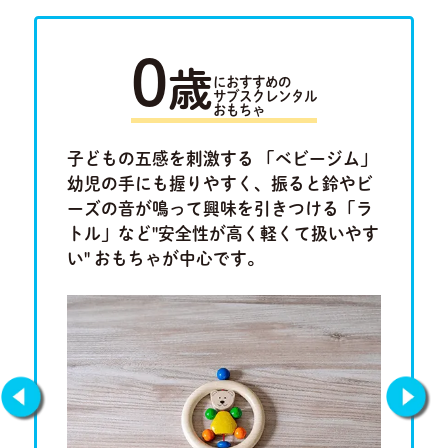
0
歳
におすすめの
サブスクレンタル
おもちゃ
ラキュ
子どもの五感を刺激する 「ベビージム」
「ルー
ロ」。将
幼児の手にも握りやすく、振ると鈴やビ
けたり
集中力、
ーズの音が鳴って興味を引きつける「ラ
ム」や
もちゃで
トル」など"安全性が高く軽くて扱いやす
「形合わ
い" おもちゃが中心です。
しチャレ
です。
Previous
Next