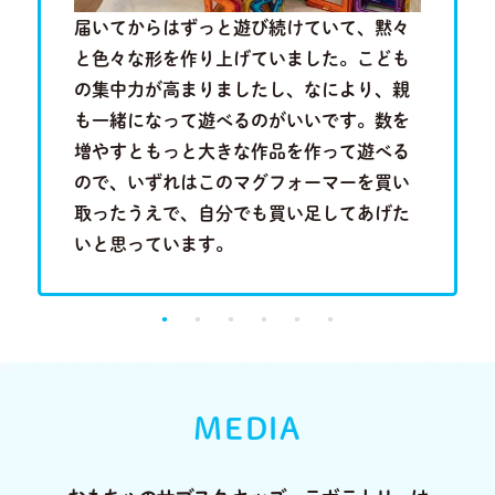
歳半の現
届いてからはずっと遊び続けていて、黙々
近隣に知
を叩きつ
と色々な形を作り上げていました。こども
といって
音を奏で
の集中力が高まりましたし、なにより、親
は分かり
る歌のメ
も一緒になって遊べるのがいいです。数を
い合わせ
成長段階
増やすともっと大きな作品を作って遊べる
行くこと
。
ので、いずれはこのマグフォーマーを買い
に出会っ
取ったうえで、自分でも買い足してあげた
り、とて
いと思っています。
MEDIA