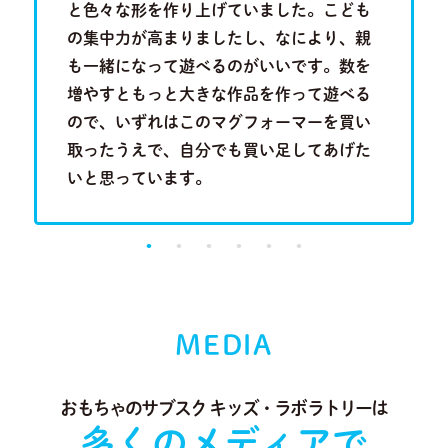
を叩きつ
と色々な形を作り上げていました。こども
といって
音を奏で
の集中力が高まりましたし、なにより、親
は分かり
Previous
Next
る歌のメ
も一緒になって遊べるのがいいです。数を
い合わせ
成長段階
増やすともっと大きな作品を作って遊べる
行くこと
。
ので、いずれはこのマグフォーマーを買い
に出会っ
取ったうえで、自分でも買い足してあげた
り、とて
いと思っています。
MEDIA
おもちゃのサブスク キッズ・ラボラトリーは
多くのメディアで