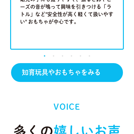
集中力、
ーズの音が鳴って興味を引きつける「ラ
ム」や
もちゃで
トル」など"安全性が高く軽くて扱いやす
「形合わ
い" おもちゃが中心です。
しチャレ
です。
知育玩具やおもちゃをみる
VOICE
多くの
嬉しいお声