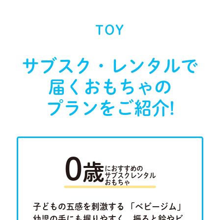
TOY
サブスク・レンタルで
届く
おもちゃの
プランをご紹介!
0
歳
におすすめの
サブスクレンタル
おもちゃ
ラキュ
子どもの五感を刺激する 「ベビージム」
「ルー
Previous
Next
ロ」。将
幼児の手にも握りやすく、振ると鈴やビ
けたり