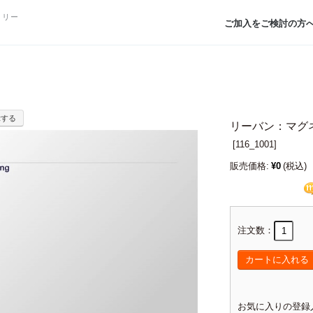
トリー
ご加入をご検討の方
示する
リーバン：マグ
[
116_1001]
販売価格:
¥0
(税込)
注文数：
カートに入れる
お気に入りの登録