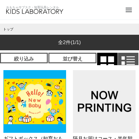
トップ
全2件
(1/1)
絞り込み
並び替え
ギフトボックス（知育おも
隔月お届けコース・半年契