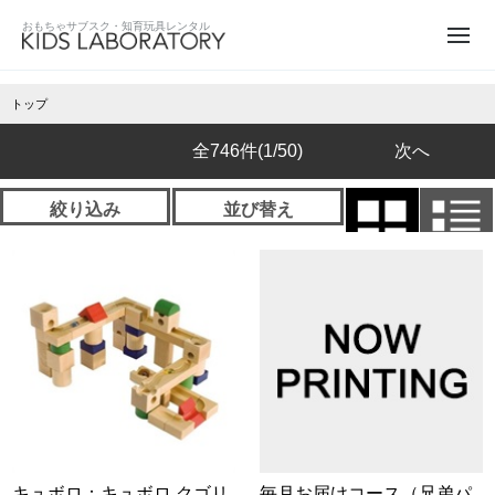
トップ
全746件
(1/50)
次へ
絞り込み
並び替え
キュボロ：キュボロ クゴリ
毎月お届けコース（兄弟パ