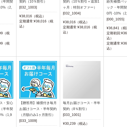
（年間契
契約（10％割引）
契約（10％割引＋追加1
紛失補償パッ
10%（2,
[032_1003]
ヶ月：特別オファー）
ック・年間契約
[032_1004]
0円 -10%（2
¥38,016（税込）
[000_1055]
定期通常:¥38,016（税
¥38,016（税込）
込）
定期通常:¥38,016（税
）
¥36,841（
込）
99（税
定期初回:¥36
込）
99（税
定期通常:¥36
込）
ス・安心
【贈答用】補償付き毎月
毎月お届けコース・半年
（半年契
お届けコース・半年契約
契約（8％割引）
8%（1,9
（月額のみ1ヶ月割引）
[033_1001]
[033_1009]
¥30,239（税込）