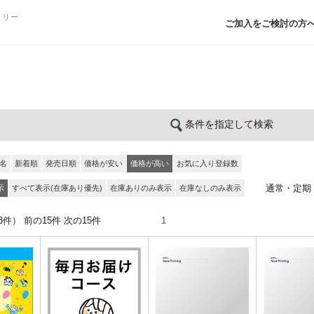
トリー
ご加入をご検討の方
条件を指定して検索
名
新着順
発売日順
価格が安い
価格が高い
お気に入り登録数
通常・定期
示
すべて表示(在庫あり優先)
在庫ありのみ表示
在庫なしのみ表示
全13件） 前の15件 次の15件
1