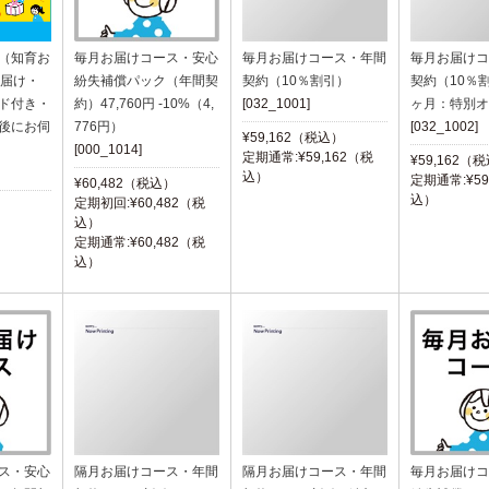
（知育お
毎月お届けコース・安心
毎月お届けコース・年間
毎月お届けコ
お届け・
紛失補償パック（年間契
契約（10％割引）
契約（10％
ド付き・
約）47,760円 -10%（4,
[032_1001]
ヶ月：特別オ
後にお伺
776円）
[032_1002]
¥59,162（税込）
[000_1014]
定期通常:¥59,162（税
¥59,162（
込）
定期通常:¥59
¥60,482（税込）
込）
定期初回:¥60,482（税
）
込）
定期通常:¥60,482（税
込）
ス・安心
隔月お届けコース・年間
隔月お届けコース・年間
毎月お届けコ