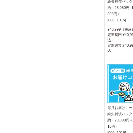
紛失補償パック
約）28,080円 -
808円）
[000_1015]
¥40,999（税込
定期初回:¥40,9
込）
定期通常:¥40,9
込）
毎月お届けコー
紛失補償パック
約）23,880円 -
10円）
[000_1016]