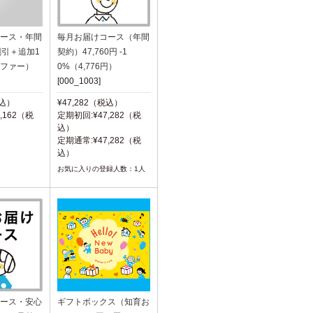
ース・年間
毎月お届けコース（年間
割引＋追加1
契約）47,760円 -1
ファー）
0%（4,776円）
[000_1003]
税込）
¥47,282（税込）
,162（税
定期初回:¥47,282（税
込）
定期通常:¥47,282（税
込）
お気に入りの登録人数：1人
ース・安心
ギフトボックス（知育お