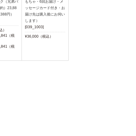
ク（兄弟パ
もちゃ・6回お届け・メ
）23,88
ッセージカード付き・お
,388円）
届け先は購入後にお伺い
します）
[039_1003]
税込）
,841（税
¥36,000（税込）
,841（税