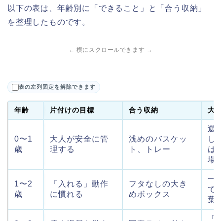
以下の表は、年齢別に「できること」と「合う収納」
を整理したものです。
← 横にスクロールできます →
表の左列固定を解除できます
年齢
片付けの目標
合う収納
大
遊
0〜1
大人が安全に管
浅めのバスケッ
し
歳
理する
ト、トレー
は
場
一
1〜2
「入れる」動作
フタなしの大き
で
歳
に慣れる
めボックス
葉
「