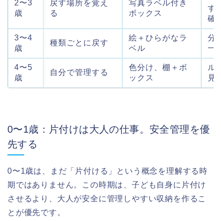
2〜3
戻す場所を覚え
写真ラベル付き
す
歳
る
ボックス
確
3〜4
絵＋ひらがなラ
分
種類ごとに戻す
歳
ベル
一
4〜5
色分け、棚＋ボ
ル
自分で管理する
歳
ックス
見
0〜1歳：片付けは大人の仕事。安全管理を優
先する
0〜1歳は、まだ「片付ける」という概念を理解する時
期ではありません。この時期は、子ども自身に片付け
させるより、大人が安全に管理しやすい収納を作るこ
とが優先です。