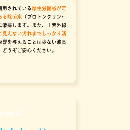
利用されている
厚生労働省が定
ある除菌水
（プロトンクリン•
に清掃します。また、「紫外線
に見えない汚れまでしっかり清
に影響を与えることは少ない波長
、どうぞご安心ください。
oint.4