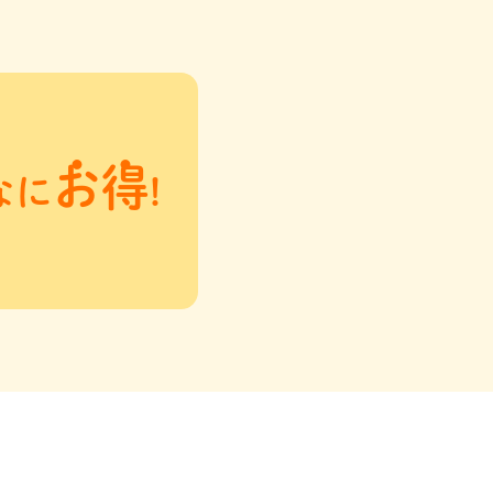
お得
なに
!