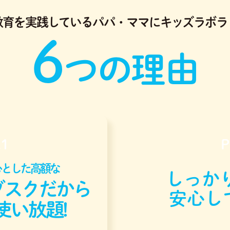
教育を実践している
パパ・ママにキッズラボラ
6
つの理由
.1
P
心とした高額な
しっかり
ブスクだから
安心し
使い放題!