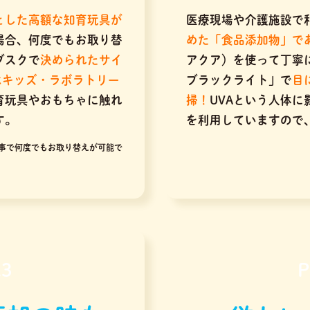
とした高額な知育玩具が
医療現場や介護施設で
場合、何度でもお取り替
めた「食品添加物」で
ブスクで
決められたサイ
アクア）を使って丁寧
はキッズ・ラボラトリー
ブラックライト」で
目
育玩具やおもちゃに触れ
掃！
UVAという人体
す。
を利用していますので
事で何度でもお取り替えが可能で
.3
P