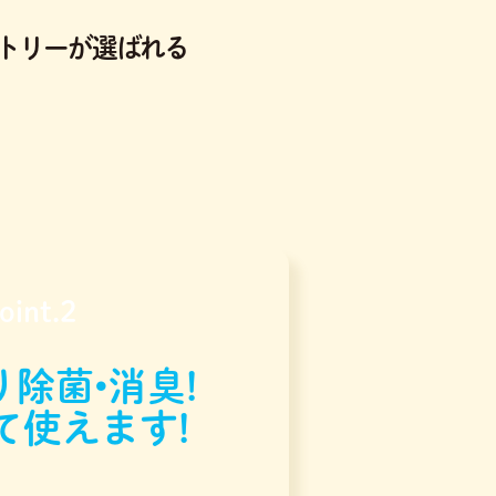
トリーが選ばれる
oint.2
除菌•消臭!
て使えます!