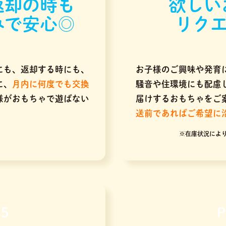
返却の時も
欲しい
みで安心◎
リクエ
にも、返却する時にも、
お子様のご興味や発育
に、
月内に何度でも交換
騒音や住環境にも配慮
様がおもちゃで遊ばない
届けするおもちゃをご
送前であればご希望に
※在庫状況によ
.5
P