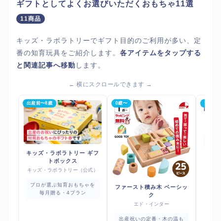
ギフトとしてよくお選びいただくおもちゃ11選
11商品
キッズ・ラボラトリーでギフト目的のご利用が多い、定
番の知育玩具をご紹介します。
各アイテムをタップする
と関連記事へ移動
します。
← 横にスクロールできます →
出産前〜8歳
0歳〜
1歳半〜
BRI
長
キッズ・ラボラトリー ギフ
トボックス
キッズ・ラボラトリー（公式）
プロが選ぶ知育おもちゃを
ファースト積み木 ベーシッ
毎月贈る・4プラン
ク
エド・インター
出産祝いの定番・木の温も