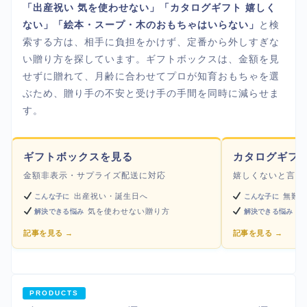
「出産祝い 気を使わせない」「カタログギフト 嬉しく
ない」「絵本・スープ・木のおもちゃはいらない」
と検
索する方は、相手に負担をかけず、定番から外しすぎな
い贈り方を探しています。ギフトボックスは、金額を見
せずに贈れて、月齢に合わせてプロが知育おもちゃを選
ぶため、贈り手の不安と受け手の手間を同時に減らせま
す。
ギフトボックスを見る
カタログギフ
金額非表示・サプライズ配送に対応
嬉しくないと言わ
出産祝い・誕生日へ
無難
こんな子に
こんな子に
気を使わせない贈り方
選
解決できる悩み
解決できる悩み
記事を見る →
記事を見る →
PRODUCTS