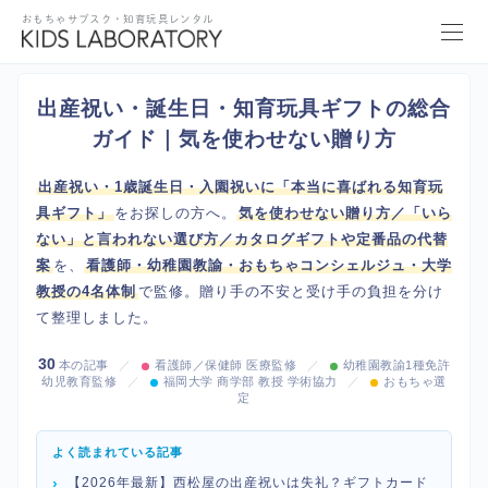
おもちゃサブスク・知育玩具レンタル
出産祝い・誕生日・知育玩具ギフトの総合
ガイド｜気を使わせない贈り方
出産祝い・1歳誕生日・入園祝いに「本当に喜ばれる知育玩
具ギフト」
をお探しの方へ。
気を使わせない贈り方／「いら
ない」と言われない選び方／カタログギフトや定番品の代替
案
を、
看護師・幼稚園教諭・おもちゃコンシェルジュ・大学
教授の4名体制
で監修。贈り手の不安と受け手の負担を分け
て整理しました。
30
本の記事
／
看護師／保健師 医療監修
／
幼稚園教諭1種免許
幼児教育監修
／
福岡大学 商学部 教授 学術協力
／
おもちゃ選
定
よく読まれている記事
【2026年最新】西松屋の出産祝いは失礼？ギフトカード