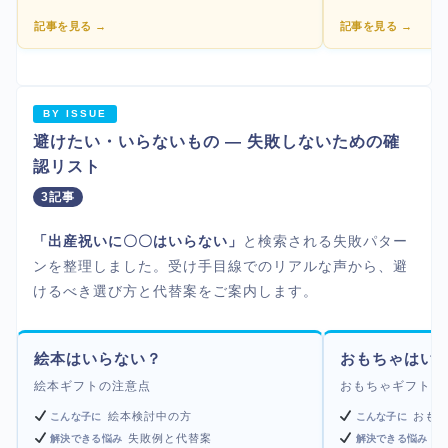
記事を見る →
記事を見る →
BY ISSUE
避けたい・いらないもの — 失敗しないための確
認リスト
3記事
「出産祝いに〇〇はいらない」
と検索される失敗パター
ンを整理しました。受け手目線でのリアルな声から、避
けるべき選び方と代替案をご案内します。
絵本はいらない？
おもちゃはい
絵本ギフトの注意点
おもちゃギフトの
絵本検討中の方
おも
こんな子に
こんな子に
失敗例と代替案
ハ
解決できる悩み
解決できる悩み