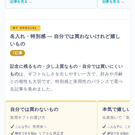
記事を見る →
記事を見る →
BY SPECIAL
名入れ・特別感 — 自分では買わないけれど嬉し
いもの
7記事
記念に残るもの・少し上質なもの・自分では買いにくい
もの
は、ギフトらしさを出しやすい一方で、好みや月齢
との相性も大切です。特別感と実用性のバランスで選べ
る記事を集めました。
自分では買わないもの
本気で嬉しい
実用ギフトの選び方
出産祝いで「気が
実用派へ
これ
こんな子に
こんな子に
リアルな満足度
ハ
解決できる悩み
解決できる悩み