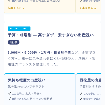
予算と発達に合う選び方
上
解決できる悩み
解決できる悩み
記事を見る →
記事を見る →
BY BUDGET
予算・相場別 — 高すぎず、安すぎない出産祝い
2記事
3,000円・5,000円・1万円・祖父母予算
など、金額で迷
う方へ。相手に気を遣わせにくい価格帯と、見栄え・実
用性のバランスを整理しました。
気持ち程度の出産祝い
西松屋の出産
気を遣わせないプチギフト
予算別おすすめと
友人・同僚へ
コス
こんな子に
こんな子に
軽すぎない価格感
実
解決できる悩み
解決できる悩み