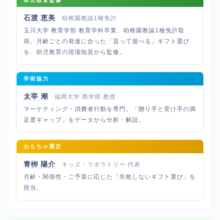
石渡 恵美
幼稚園教諭1種免許
玉川大学 教育学部 教育学科卒業、幼稚園教諭1種免許取
得。月齢ごとの発達に合った「貰って遊べる」ギフト選び
を、幼児教育の現場知見から監修。
学術協力
太宰 潮
福岡大学 商学部 教授
マーケティング・消費者行動を専門。「贈り手と受け手の満
足度ギャップ」をデータから分析・解説。
おもちゃ選定
青栁 陽介
キッズ・ラボラトリー 代表
月齢・関係性・ご予算に応じた「失敗しないギフト選び」を
担当。