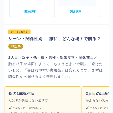
り
関連記事 →
関連記事 →
BY SCENE
シーン・関係性別 — 誰に、どんな場面で贈る？
13記事
2人目・双子・孫・娘・男性・新米ママ・産休前
など、
贈る相手や場面によって「ちょうどよい金額」「避けた
いもの」「喜ばれやすい実用品」は変わります。まずは
関係性から探せるよう整理しました。
孫の1歳誕生日
2人目の出産祝
祖父母が失敗しない選び方
かぶらない実用ギ
1歳の孫へ
2人目
こんな子に
こんな子に