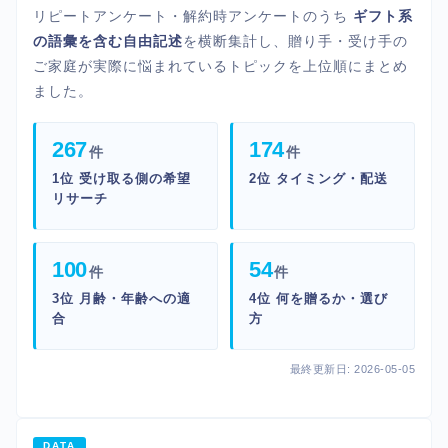
リピートアンケート・解約時アンケートのうち
ギフト系
の語彙を含む自由記述
を横断集計し、贈り手・受け手の
ご家庭が実際に悩まれているトピックを上位順にまとめ
ました。
267
174
件
件
1位 受け取る側の希望
2位 タイミング・配送
リサーチ
100
54
件
件
3位 月齢・年齢への適
4位 何を贈るか・選び
合
方
最終更新日: 2026-05-05
DATA