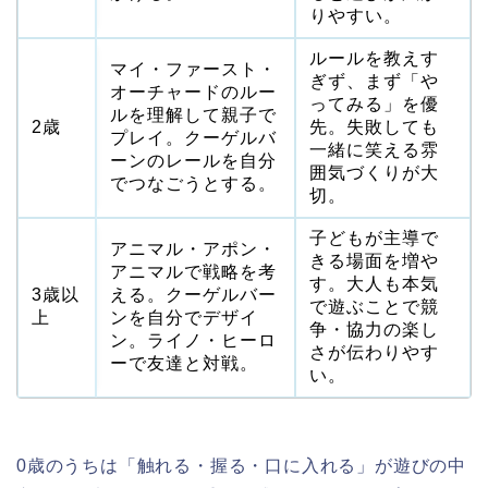
りやすい。
ルールを教えす
マイ・ファースト・
ぎず、まず「や
オーチャードのルー
ってみる」を優
ルを理解して親子で
2歳
先。失敗しても
プレイ。クーゲルバ
一緒に笑える雰
ーンのレールを自分
囲気づくりが大
でつなごうとする。
切。
子どもが主導で
アニマル・アポン・
きる場面を増や
アニマルで戦略を考
す。大人も本気
3歳以
える。クーゲルバー
で遊ぶことで競
上
ンを自分でデザイ
争・協力の楽し
ン。ライノ・ヒーロ
さが伝わりやす
ーで友達と対戦。
い。
0歳のうちは「触れる・握る・口に入れる」が遊びの中