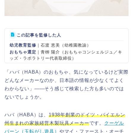
この記事を監修した人
幼児教育監修
｜石渡 恵美（幼稚園教諭）
おもちゃ選定
｜青栁 陽介（おもちゃコンシェルジュ／キ
ッズ・ラボラトリー代表取締役）
「ハバ（HABA）のおもちゃ、気になっているけど実際
どんなメーカーなのか、日本語の情報が少なくてよく
わからない」——そう感じて検索した方も多いのでは
ないでしょうか。
ハバ（HABA）は、
1938年創業のドイツ・バイエルン
州生まれの家族経営木製玩具メーカー
です。
クーゲル
バーン（玉転がし遊具）
やマイ・ファースト・オーチ