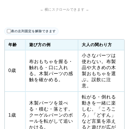
← 横にスクロールできます →
表の左列固定を解除できます
年齢
遊び方の例
大人の関わり方
小さなパーツは
布おもちゃを握る・
使わない。布製
触れる・口に入れ
品や大きめの木
0歳
る。木製パーツの感
製おもちゃを選
触を確かめる。
ぶ。誤飲に注
意。
転がる・倒れる
木製パーツを並べ
動きを一緒に楽
る・積む・落とす。
しむ。「ころこ
1歳
クーゲルバーンのボ
ろ」「どすん」
ールを転がして追い
など言葉を添え
かける。
ると遊びが広が