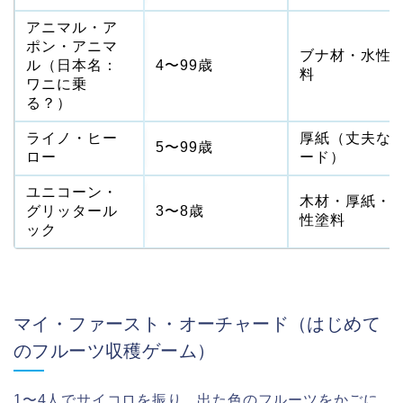
アニマル・ア
ポン・アニマ
ブナ材・水性
ル（日本名：
4〜99歳
料
ワニに乗
る？）
ライノ・ヒー
厚紙（丈夫な
5〜99歳
ロー
ード）
ユニコーン・
木材・厚紙・
グリッタール
3〜8歳
性塗料
ック
マイ・ファースト・オーチャード（はじめて
のフルーツ収穫ゲーム）
1〜4人でサイコロを振り、出た色のフルーツをかごに