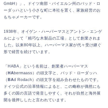
GmbH）」。ドイツ南部・バイエルン州のバッド・ロ
ーダッハという小さな町に本社を置く、家族経営のお
もちゃメーカーです。
1938年、オイゲン・ハーバーマスとアントン・エンゲ
ルによって「精巧な木製品の工場」として創業されま
した。以来80年以上、ハーバーマス家が代々受け継ぐ
形で経営を続けています。
「HABA」という名前は、創業者ハーバーマス
（
HA
bermaass）の頭文字と、バッド・ローダッハ
（
BA
d Rodach）の頭文字を組み合わせたものです。
ドイツ公式の沿革情報によると、この略称が偶然にも
多くの国の言語で発音しやすく、それが自然と海外展
開を後押ししたと言われています。