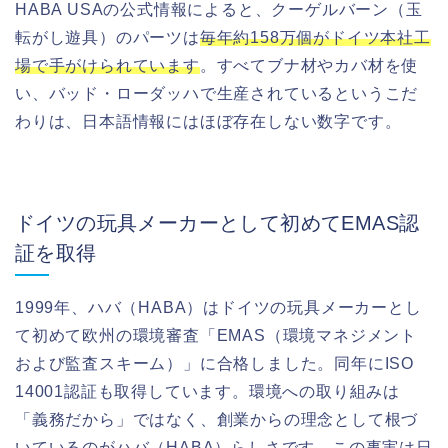
HABA USAの公式情報によると、クーゲルバーン（玉
転がし遊具）のパーツは
毎年約158万個がドイツ本社工
場で手がけられています
。すべてブナ材やカバ材を使
い、バッド・ローダッハで生産されているというこだ
わりは、日本語情報にはほぼ存在しない数字です。
ドイツの玩具メーカーとして初めてEMAS認
証を取得
1999年、ハバ（HABA）はドイツの玩具メーカーとし
て初めて欧州の環境審査「EMAS（環境マネジメント
および監査スキーム）」に合格しました。同年にISO
14001認証も取得しています。環境への取り組みは
「義務だから」ではなく、創業からの理念として根づ
いているのがハバ（HABA）らしさです。この事実は日