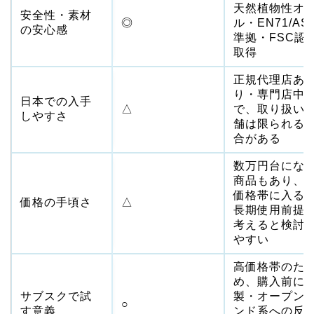
天然植物性オ
安全性・素材
◎
ル・EN71/AS
の安心感
準拠・FSC認
取得
正規代理店あ
り・専門店中
日本での入手
△
で、取り扱い
しやすさ
舗は限られる
合がある
数万円台にな
商品もあり、
価格帯に入る
価格の手頃さ
△
長期使用前提
考えると検討
やすい
高価格帯のた
め、購入前に
サブスクで試
製・オープン
○
す意義
ンド系への反