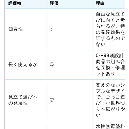
評価軸
評価
理由
自由な見立て
びに向くと考
られるが、特
知育性
○
の発達効果を
証するもので
ない
0〜99歳設計
商品の組み合
長く使えるか
◎
せ互換・修理
ットあり
答えのないシ
プルなデザイ
見立て遊びへ
で、ごっこ遊
◎
の発展性
び・小世界づ
りへ広がりや
い
水性無毒塗料