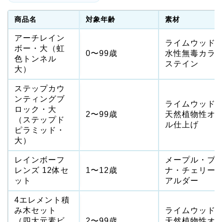
商品名
対象年齢
素材
アーチレイン
ライムウッド
ボー・大（虹
0〜99歳
水性無毒カラ
色トンネル
ステイン
大）
ステップカウ
ンティングブ
ライムウッド
ロック・大
2〜99歳
天然植物性オ
（ステップド
ル仕上げ
ピラミッド・
大）
レインボーフ
メープル・ブ
レンズ 12体セ
1〜12歳
ナ・チェリー
ット
アルダー
4エレメント積
み木セット
ライムウッド
（四大元素ビ
2〜99歳
天然植物性オ