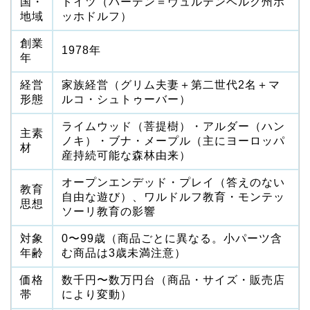
国・
ドイツ（バーデン＝ヴュルテンベルク州ホ
地域
ッホドルフ）
創業
1978年
年
経営
家族経営（グリム夫妻＋第二世代2名＋マ
形態
ルコ・シュトゥーバー）
ライムウッド（菩提樹）・アルダー（ハン
主素
ノキ）・ブナ・メープル（主にヨーロッパ
材
産持続可能な森林由来）
オープンエンデッド・プレイ（答えのない
教育
自由な遊び）、ワルドルフ教育・モンテッ
思想
ソーリ教育の影響
対象
0〜99歳（商品ごとに異なる。小パーツ含
年齢
む商品は3歳未満注意）
価格
数千円〜数万円台（商品・サイズ・販売店
帯
により変動）