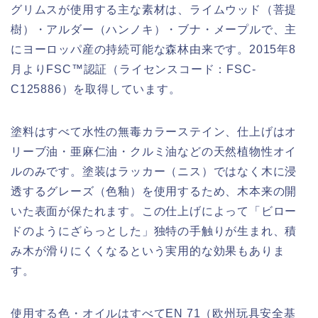
グリムスが使用する主な素材は、ライムウッド（菩提
樹）・アルダー（ハンノキ）・ブナ・メープルで、主
にヨーロッパ産の持続可能な森林由来です。2015年8
月よりFSC™認証（ライセンスコード：FSC-
C125886）を取得しています。
塗料はすべて水性の無毒カラーステイン、仕上げはオ
リーブ油・亜麻仁油・クルミ油などの天然植物性オイ
ルのみです。塗装はラッカー（ニス）ではなく木に浸
透するグレーズ（色釉）を使用するため、木本来の開
いた表面が保たれます。この仕上げによって「ビロー
ドのようにざらっとした」独特の手触りが生まれ、積
み木が滑りにくくなるという実用的な効果もありま
す。
使用する色・オイルはすべてEN 71（欧州玩具安全基