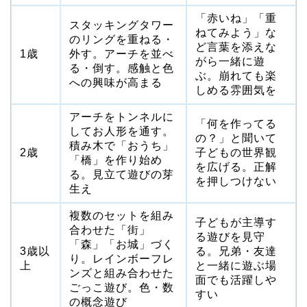
「赤いね」「重
スタッキングタワー
ねてみよう」な
のリングを重ねる・
ど言葉を添えな
1歳
外す。アーチを並べ
がら一緒に遊
る・倒す。感触と色
ぶ。崩れても楽
への興味が高まる
しめる雰囲気を
アーチをトンネルに
「何を作ってる
してお人形を通す。
の？」と聞いて
積み木で「おうち」
2歳
子どもの世界観
「橋」を作り始め
を広げる。正解
る。見立て遊びの芽
を押しつけない
生え
複数のセットを組み
子どもが主導す
合わせた「街」
る遊びを見守
「森」「お城」づく
3歳以
る。兄弟・友達
り。レインボーフレ
上
と一緒に遊ぶ場
ンズと組み合わせた
面でも活躍しや
ごっこ遊び。色・数
すい
の概念遊び