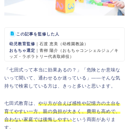
この記事を監修した人
幼児教育監修
｜石渡 恵美（幼稚園教諭）
おもちゃ選定
｜青栁 陽介（おもちゃコンシェルジュ／キ
ッズ・ラボラトリー代表取締役）
「七田式って本当に効果あるの？」「危険とか意味な
いって聞いて、通わせるか迷っている」——そんな気
持ちで検索している方は、きっと多いと思います。
七田式教育は、
やり方が合えば感性や記憶力の土台を
育てやすい一方、親の負担が大きく、費用も高めで、
合わない家庭では後悔しやすい
という両面がありま
す。