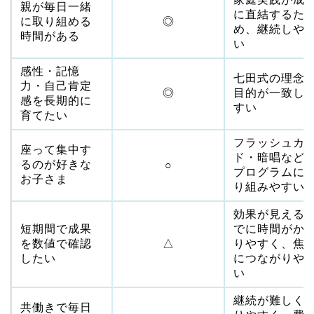
親が毎日一緒
に直結するた
に取り組める
◎
め、継続しや
時間がある
い
感性・記憶
七田式の理念
力・自己肯定
◎
目的が一致し
感を長期的に
すい
育てたい
フラッシュカ
座って集中す
ド・暗唱など
るのが好きな
○
プログラムに
お子さま
り組みやすい
効果が見える
短期間で成果
でに時間がか
を数値で確認
△
りやすく、焦
したい
につながりや
い
継続が難しく
共働きで毎日