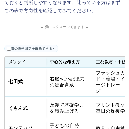
ておくと判断しやすくなります。迷っている方はまず
この表で方向性を確認してみてください。
← 横にスクロールできます →
表の左列固定を解除できます
メソッド
中心的な考え方
主な教材・手法
フラッシュカ
右脳×心×記憶力
ド・暗唱・イ
七田式
の総合育成
ージトレーニ
グ
反復で基礎学力
プリント教材
くもん式
を積み上げる
毎日の反復学
子どもの自発
モンテッソー
教具・自由選