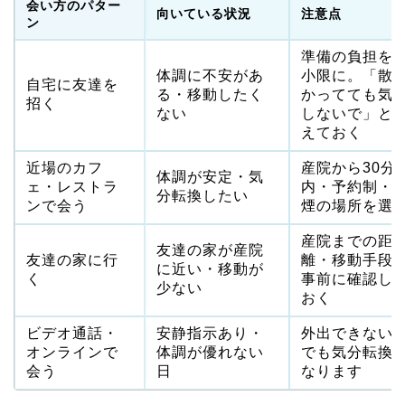
会い方のパター
向いている状況
注意点
ン
準備の負担を
体調に不安があ
小限に。「散
自宅に友達を
る・移動したく
かってても気
招く
ない
しないで」と
えておく
近場のカフ
産院から30分
体調が安定・気
ェ・レストラ
内・予約制・
分転換したい
ンで会う
煙の場所を選
産院までの距
友達の家が産院
友達の家に行
離・移動手段
に近い・移動が
く
事前に確認し
少ない
おく
ビデオ通話・
安静指示あり・
外出できない
オンラインで
体調が優れない
でも気分転換
会う
日
なります