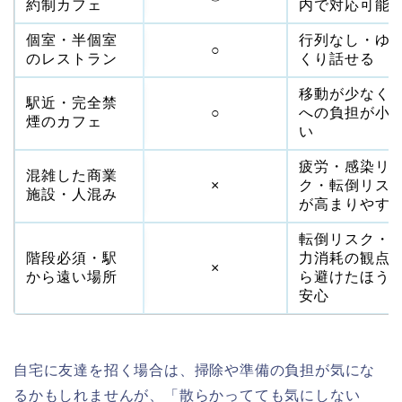
約制カフェ
内で対応可能
個室・半個室
行列なし・ゆ
○
のレストラン
くり話せる
移動が少なく
駅近・完全禁
○
への負担が小
煙のカフェ
い
疲労・感染リ
混雑した商業
×
ク・転倒リス
施設・人混み
が高まりやす
転倒リスク・
階段必須・駅
力消耗の観点
×
から遠い場所
ら避けたほう
安心
自宅に友達を招く場合は、掃除や準備の負担が気にな
るかもしれませんが、「散らかってても気にしない