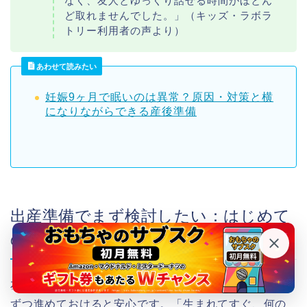
なく、友人とゆっくり話せる時間がほとん
ど取れませんでした。」（キッズ・ラボラ
トリー利用者の声より）
あわせて読みたい
妊娠9ヶ月で眠いのは異常？原因・対策と横
になりながらできる産後準備
出産準備でまず検討したい：はじめて
のおもちゃコース
友達と会う時間を大切にしながら、産後の準備も少し
ずつ進めておけると安心です。「生まれてすぐ、何の