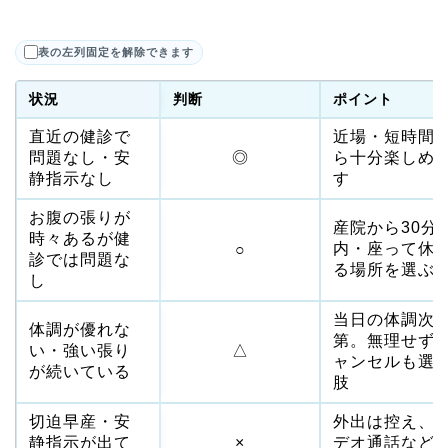
表の左列固定を解除できます
状況
判断
ポイント
直近の健診で
近場・短時間
問題なし・安
◎
ら十分楽しめ
静指示なし
す
お腹の張りが
産院から30分
時々あるが健
内・座って休
○
診では問題な
る場所を選ぶ
し
当日の体調次
体調が優れな
第。無理せず
い・強い張り
△
ャンセルも選
が続いている
肢
切迫早産・安
外出は控え、
静指示が出て
×
デオ通話など