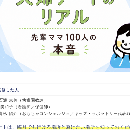
監修した人
石渡 恵美（幼稚園教諭）
 美和子（看護師／保健師）
青栁 陽介（おもちゃコンシェルジュ／キッズ・ラボラトリー代表
ートは、
臨月でも行ける場所と避けたい場所を知っておくだ