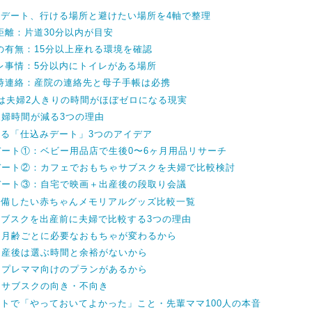
婦デート、行ける場所と避けたい場所を4軸で整理
距離：片道30分以内が目安
の有無：15分以上座れる環境を確認
レ事情：5分以内にトイレがある場所
時連絡：産院の連絡先と母子手帳は必携
は夫婦2人きりの時間がほぼゼロになる現実
夫婦時間が減る3つの理由
める「仕込みデート」3つのアイデア
ート①：ベビー用品店で生後0〜6ヶ月用品リサーチ
デート②：カフェでおもちゃサブスクを夫婦で比較検討
デート③：自宅で映画＋出産後の段取り会議
準備したい赤ちゃんメモリアルグッズ比較一覧
サブスクを出産前に夫婦で比較する3つの理由
：月齢ごとに必要なおもちゃが変わるから
：産後は選ぶ時間と余裕がないから
：プレママ向けのプランがあるから
ゃサブスクの向き・不向き
トで「やっておいてよかった」こと・先輩ママ100人の本音