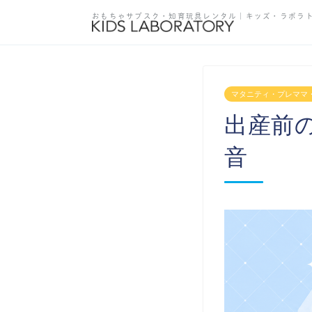
おもちゃサブスク・知育玩具レンタル
｜キッズ・ラボラ
マタニティ・プレママ
出産前
音