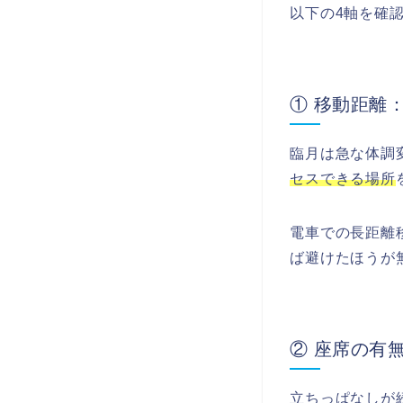
以下の4軸を確
① 移動距離
臨月は急な体調
セスできる場所
電車での長距離
ば避けたほうが
② 座席の有
立ちっぱなしが