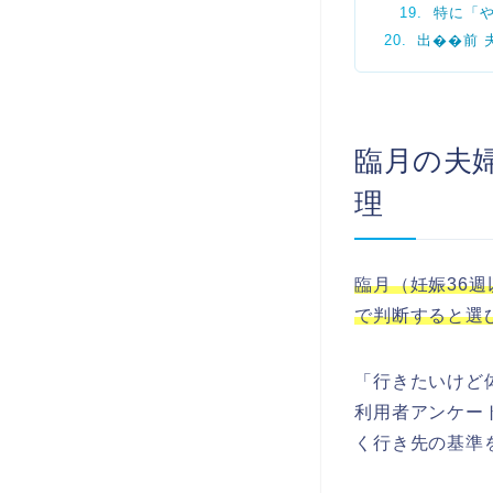
特に「
出��前 
臨月の夫
理
臨月（妊娠36
で判断すると選
「行きたいけど
利用者アンケー
く行き先の基準