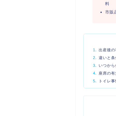
料
市販
1.
出産後の
2.
違いと条
3.
いつから
4.
座席の有
5.
トイレ事