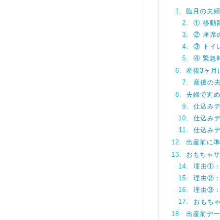
臨月の夫
① 移動
② 座席
③ トイ
④ 緊急
産後3ヶ月
産後の
夫婦で進
仕込みデ
仕込み
仕込み
出産前に
おもちゃ
理由①
理由②
理由③
おもち
出産前デー