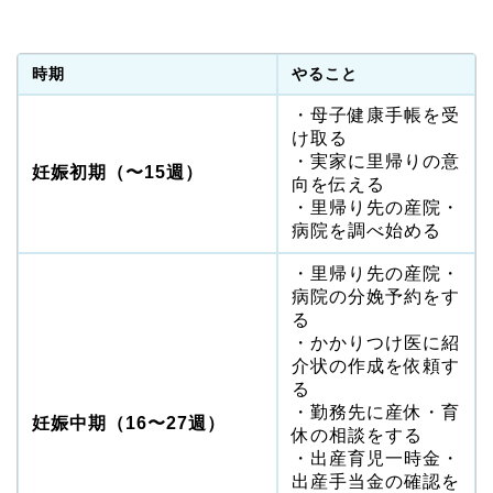
時期
やること
・母子健康手帳を受
け取る
・実家に里帰りの意
妊娠初期（〜15週）
向を伝える
・里帰り先の産院・
病院を調べ始める
・里帰り先の産院・
病院の分娩予約をす
る
・かかりつけ医に紹
介状の作成を依頼す
る
・勤務先に産休・育
妊娠中期（16〜27週）
休の相談をする
・出産育児一時金・
出産手当金の確認を