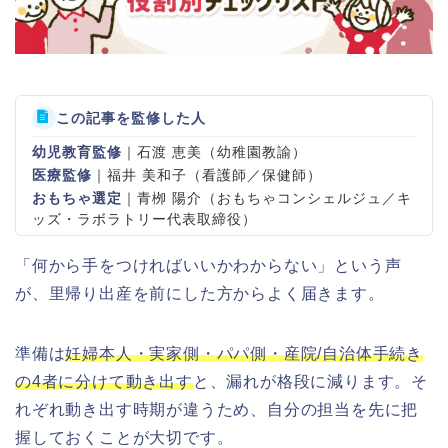
この記事を監修した人
幼児教育監修
｜石渡 恵美（幼稚園教諭）
医療監修
｜福井 美和子（看護師／保健師）
おもちゃ選定
｜青栁 陽介（おもちゃコンシェルジュ／キ
ッズ・ラボラトリー代表取締役）
「何から手をつければいいかわからない」という声
が、里帰り出産を前にした方からよく届きます。
準備は
妊婦本人・実家側・パパ側・産院/自治体手続き
の4者に分けて動き出す
と、漏れが格段に減ります。そ
れぞれ動き出す時期が違うため、自分の担当を先に把
握しておくことが大切です。