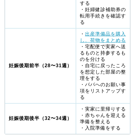
する
・妊婦健診補助券の
転用手続きを確認す
る
・
出産準備品を購入
し、荷物をまとめる
・宅配便で実家へ送
るものと持参するも
のを分ける
妊娠後期前半（28〜31週）
・自宅に戻ったころ
を想定した部屋の整
理をする
・パパへのお願い事
項をリストアップす
る
・実家に里帰りする
・赤ちゃんを迎える
妊娠後期後半（32〜34週）
準備を整える
・入院準備をする