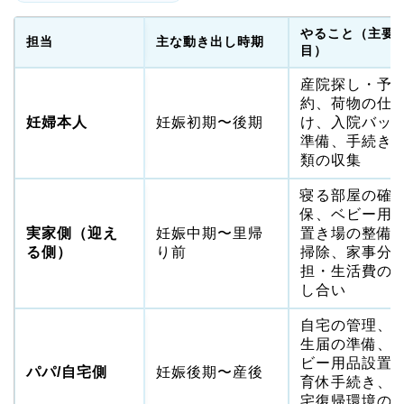
やること（主要
担当
主な動き出し時期
目）
産院探し・予
約、荷物の仕
妊婦本人
妊娠初期〜後期
け、入院バッ
準備、手続き
類の収集
寝る部屋の確
保、ベビー用
実家側（迎え
妊娠中期〜里帰
置き場の整備
る側）
り前
掃除、家事分
担・生活費の
し合い
自宅の管理、
生届の準備、
ビー用品設置
パパ/自宅側
妊娠後期〜産後
育休手続き、
宅復帰環境の