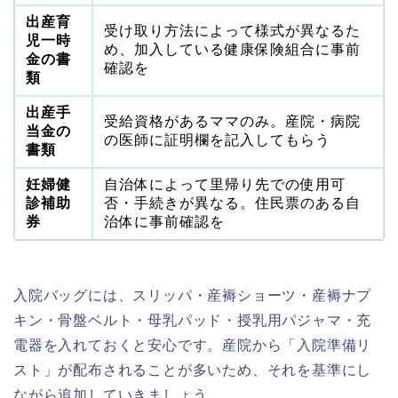
出産育
受け取り方法によって様式が異なるた
児一時
め、加入している健康保険組合に事前
金の書
確認を
類
出産手
受給資格があるママのみ。産院・病院
当金の
の医師に証明欄を記入してもらう
書類
妊婦健
自治体によって里帰り先での使用可
診補助
否・手続きが異なる。住民票のある自
券
治体に事前確認を
入院バッグには、スリッパ・産褥ショーツ・産褥ナプ
キン・骨盤ベルト・母乳パッド・授乳用パジャマ・充
電器を入れておくと安心です。産院から「入院準備リ
スト」が配布されることが多いため、それを基準にし
ながら追加していきましょう。