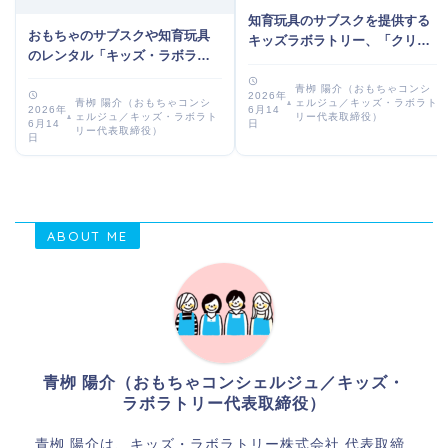
知育玩具のサブスクを提供する
おもちゃのサブスクや知育玩具
キッズラボラトリー、「クリス
のレンタル「キッズ・ラボラト
マスプレゼント用チケット」の
リー」、紹介者に最大5,000円分
販売を開始 〜ゴミを出さず環境
青栁 陽介（おもちゃコンシ
のAmazonギフトカード ～新お
2026年
にやさしい新たなクリスマスプ
ェルジュ／キッズ・ラボラト
青栁 陽介（おもちゃコンシ
6月14
2026年
友達紹介プログラム「ラッキー
リー代表取締役）
ェルジュ／キッズ・ラボラト
レゼントのカタチで、子供たち
日
6月14
リー代表取締役）
セブン」を2026年5月1日より開
日
がご家庭内でSDGsについて自ら
始～
考え、学びや気づきを得るきっ
かけに～
ABOUT ME
青栁 陽介（おもちゃコンシェルジュ／キッズ・
ラボラトリー代表取締役）
青栁 陽介は、キッズ・ラボラトリー株式会社 代表取締