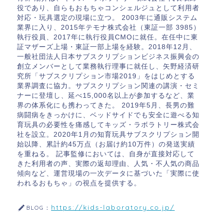
役であり、自らもおもちゃコンシェルジュとして利用者
対応・玩具選定の現場に立つ。 2003年に通販システム
業界に入り、2015年テモナ株式会社（東証一部 3985）
執行役員、2017年に執行役員CMOに就任。在任中に東
証マザーズ上場・東証一部上場を経験。2018年12月、
一般社団法人日本サブスクリプションビジネス振興会の
創立メンバーとして業務執行理事に就任し、矢野経済研
究所「サブスクリプション市場2019」をはじめとする
業界調査に協力。サブスクリプション関連の講演・セミ
ナーに登壇し、延べ15,000名以上が参加するなど、業
界の体系化にも携わってきた。 2019年5月、長男の難
病闘病をきっかけに、ベッドサイドでも安全に遊べる知
育玩具の必要性を痛感してキッズ・ラボラトリー株式会
社を設立。2020年1月の知育玩具サブスクリプション開
始以降、累計約45万点（お届け約10万件）の発送実績
を重ねる。 記事監修においては、自身が直接対応して
きた利用者の声、実際の返却理由、人気・不人気の商品
傾向など、運営現場の一次データに基づいた「実際に使
われるおもちゃ」の視点を提供する。
https://kids-laboratory.co.jp/
BLOG：