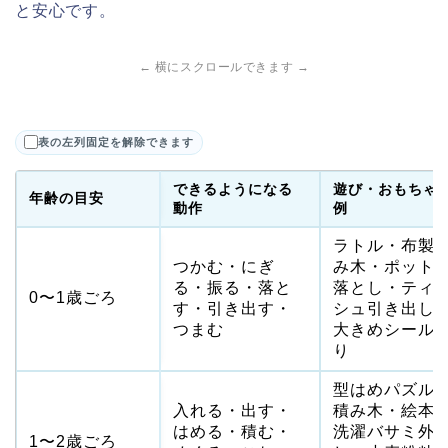
と安心です。
← 横にスクロールできます →
表の左列固定を解除できます
できるようになる
遊び・おもちゃ
年齢の目安
動作
例
ラトル・布製
つかむ・にぎ
み木・ポット
る・振る・落と
落とし・ティ
0〜1歳ごろ
す・引き出す・
シュ引き出し
つまむ
大きめシール
り
型はめパズル
入れる・出す・
積み木・絵本
はめる・積む・
洗濯バサミ外
1〜2歳ごろ