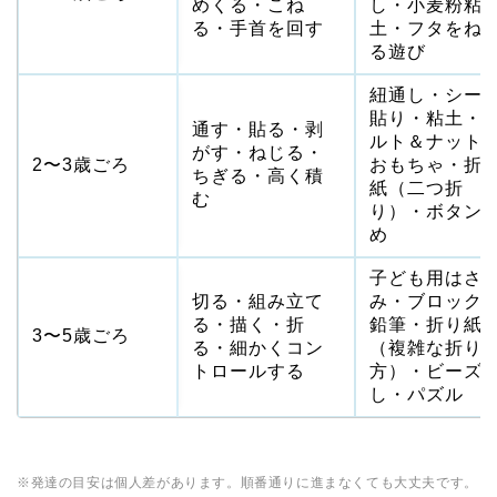
めくる・こね
し・小麦粉粘
る・手首を回す
土・フタをね
る遊び
紐通し・シー
貼り・粘土・
通す・貼る・剥
ルト＆ナット
がす・ねじる・
2〜3歳ごろ
おもちゃ・折
ちぎる・高く積
紙（二つ折
む
り）・ボタン
め
子ども用はさ
切る・組み立て
み・ブロック
る・描く・折
鉛筆・折り紙
3〜5歳ごろ
る・細かくコン
（複雑な折り
トロールする
方）・ビーズ
し・パズル
※発達の目安は個人差があります。順番通りに進まなくても大丈夫です。