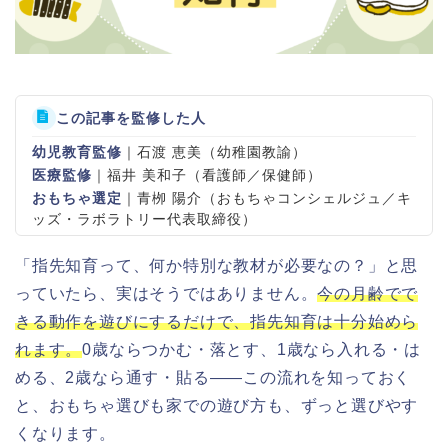
この記事を監修した人
幼児教育監修
｜石渡 恵美（幼稚園教諭）
医療監修
｜福井 美和子（看護師／保健師）
おもちゃ選定
｜青栁 陽介（おもちゃコンシェルジュ／キ
ッズ・ラボラトリー代表取締役）
「指先知育って、何か特別な教材が必要なの？」と思
っていたら、実はそうではありません。
今の月齢でで
きる動作を遊びにするだけで、指先知育は十分始めら
れます。
0歳ならつかむ・落とす、1歳なら入れる・は
める、2歳なら通す・貼る——この流れを知っておく
と、おもちゃ選びも家での遊び方も、ずっと選びやす
くなります。