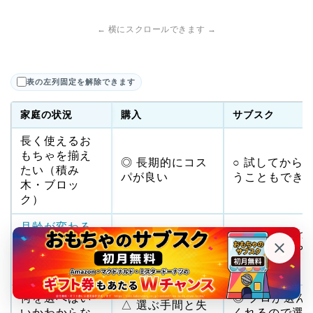
← 横にスクロールできます →
表の左列固定を解除できます
家庭の状況
購入
サブスク
長く使えるお
もちゃを揃え
◎ 長期的にコス
○ 試してから
たい（積み
パが良い
うこともでき
木・ブロッ
ク）
月齢が変わる
△ 合わなくなっ
◎ 月齢に合わ
たびに合うも
たときに手元に
て入れ替えや
のが変わる時
残る
い
期
（0〜2歳）
何を選べばい
◎ プロが選ん
△ 選ぶ手間と失
いかわからな
くれるので選