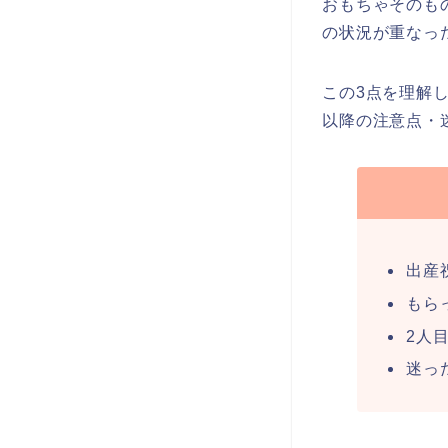
おもちゃそのも
の状況が重なっ
この3点を理解
以降の注意点・
出産
もら
2人
迷っ