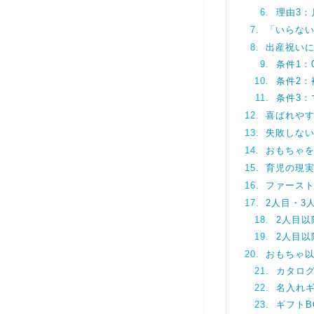
理由3
「いらな
出産祝い
条件1：
条件2
条件3
喜ばれや
失敗しな
おもちゃ
育児の現
ファース
2人目・3
2人目
2人目
おもちゃ以
カタロ
名入れ
ギフトB