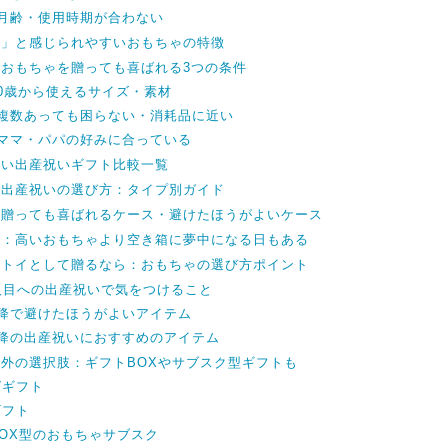
：月齢・使用時期が合わない
い」と感じられやすいおもちゃの特徴
におもちゃを贈っても喜ばれる3つの条件
0歳から使えるサイズ・素材
：複数あっても困らない・消耗品に近い
：ママ・パパの好みに合っている
すい出産祝いギフト比較一覧
い出産祝いの選び方：タイプ別ガイド
を贈っても喜ばれるケース・避けたほうがよいケース
実：高いおもちゃより空き箱に夢中になる日もある
トトイとして贈るなら：おもちゃの選び方ポイント
人目への出産祝いで気をつけること
以降で避けたほうがよいアイテム
以降の出産祝いにおすすめのアイテム
外の選択肢：ギフトBOXやサブスク型ギフトも
グギフト
ギフト
OX型のおもちゃサブスク