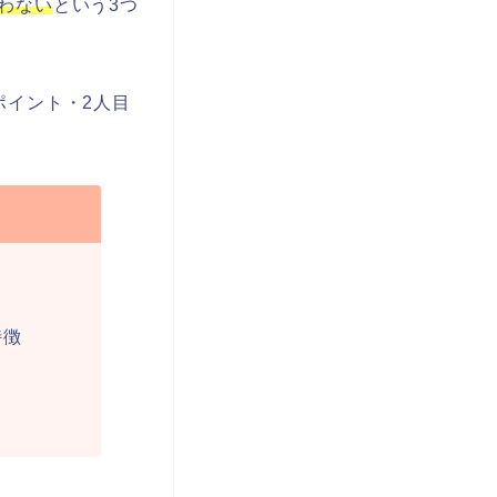
わない
という3つ
ポイント・2人目
特徴