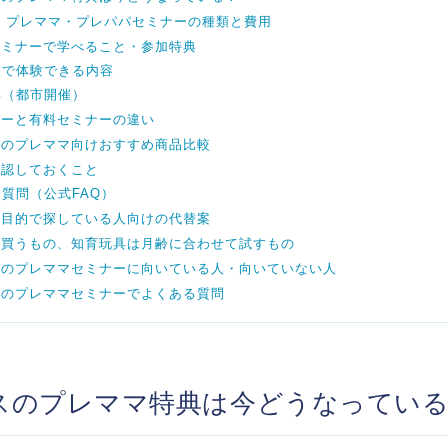
 プレママ・プレパパセミナーの種類と費用
セミナーで学べること・参加特典
ーで体験できる内容
典（都市開催）
ナーと有料セミナーの違い
スのプレママ向けおすすめ商品比較
確認しておくこと
質問（公式FAQ）
ト目的で探している人向けの代替案
は買うもの、知育玩具は月齢に合わせて試すもの
スのプレママセミナーに向いている人・向いていない人
スのプレママセミナーでよくある質問
スのプレママ特典は今どうなってい