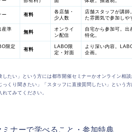
ナー
部有料）
面
体験。抽選制。
各店舗・
店舗スタッフが講師
ナー
有料
少人数
た雰囲気で参加しや
出産準
オンライ
自宅から参加可。出
無料
）
ン配信
特化。
BO限定
LABO限
より深い内容。LAB
有料
定・対面
企画。
験したい」という方には都市開催セミナーかオンライン相談
じっくり聞きたい」「スタッフに直接質問したい」という方
入れてみてください。
セミナーで学べること・参加特典