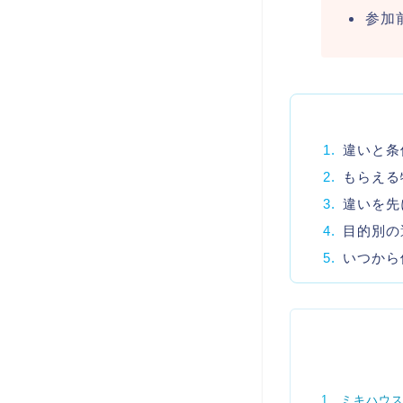
参加
1.
違いと条
2.
もらえる
3.
違いを先
4.
目的別の
5.
いつから
ミキハウ