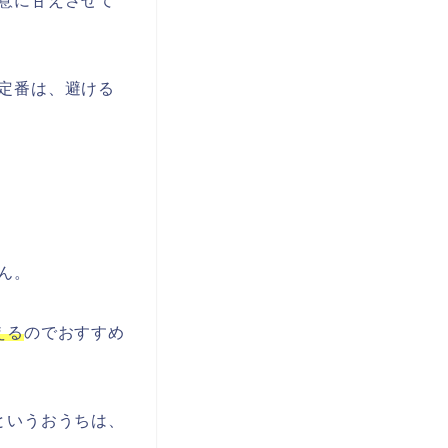
意に甘えさせて
定番は、避ける
ん。
える
のでおすすめ
というおうちは、