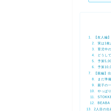
【友人編
実は1
育児中
どうし
予算5,
予算10,
【親編】
まだ準
親子の
やっぱ
STOK
BEAB
2人目の