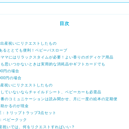
目次
】出産祝いにリクエストしたもの
枚あるととても便利！ベビーバスローブ
のママにはリラックスタイムが必要！よい香りのボディケア用品
ても思いつかないときは実用的な消耗品やギフトカードでも
000円の場合
000円の場合
出産祝いにリクエストしたもの
備していないならチャイルドシート、ベビーカーも必需品
一番のコミュニケーションは読み聞かせ、月に一度の絵本の定期便
り助かるのが現金
KE：トリップトラップ3点セット
A：ベビークック
出産祝いでは、何をリクエストすればいい？