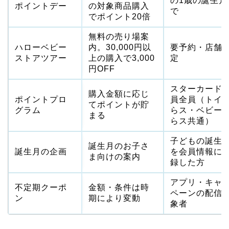
の1歳の誕生月
ポイントデー
の対象商品購入
で
でポイント20倍
無料の売り場案
ハローベビー
内。30,000円以
要予約・店舗
ストアツアー
上の購入で3,000
定
円OFF
スターカード
購入金額に応じ
ポイントプロ
員全員（トイ
てポイントが貯
グラム
らス・ベビー
まる
らス共通）
子どもの誕生
誕生月のお子さ
誕生月の企画
を会員情報に
ま向けの案内
録した方
アプリ・キャ
不定期クーポ
金額・条件は時
ペーンの配信
ン
期により変動
象者