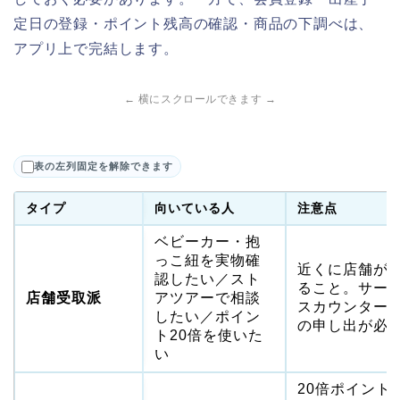
定日の登録・ポイント残高の確認・商品の下調べは、
アプリ上で完結します。
← 横にスクロールできます →
表の左列固定を解除できます
タイプ
向いている人
注意点
ベビーカー・抱
っこ紐を実物確
近くに店舗が
認したい／スト
ること。サー
店舗受取派
アツアーで相談
スカウンター
したい／ポイン
の申し出が必
ト20倍を使いた
い
20倍ポイント