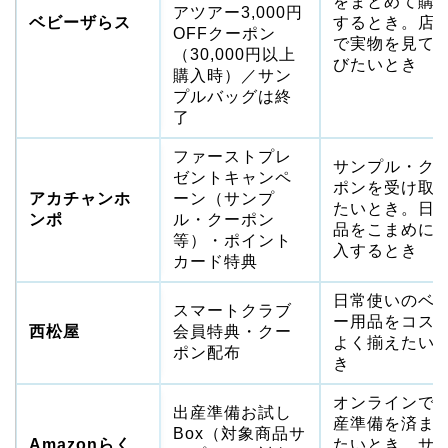
をまとめて購
アツアー3,000円
ベビーザらス
するとき。店
OFFクーポン
で実物を見て
（30,000円以上
びたいとき
購入時）／サン
プルバッグは終
了
ファーストプレ
サンプル・ク
ゼントキャンペ
ポンを受け取
アカチャンホ
ーン（サンプ
たいとき。日
ンポ
ル・クーポン
品をこまめに
等）・ポイント
入するとき
カード特典
日常使いのベ
スマートクラブ
ー用品をコス
西松屋
会員特典・クー
よく揃えたい
ポン配布
き
オンラインで
出産準備お試し
産準備を済ま
Box（対象商品サ
Amazonらく
たいとき。サ