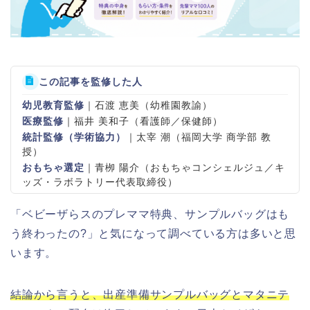
この記事を監修した人
幼児教育監修
｜石渡 恵美（幼稚園教諭）
医療監修
｜福井 美和子（看護師／保健師）
統計監修（学術協力）
｜太宰 潮（福岡大学 商学部 教
授）
おもちゃ選定
｜青栁 陽介（おもちゃコンシェルジュ／キ
ッズ・ラボラトリー代表取締役）
「ベビーザらスのプレママ特典、サンプルバッグはも
う終わったの?」と気になって調べている方は多いと思
います。
結論から言うと、出産準備サンプルバッグとマタニテ