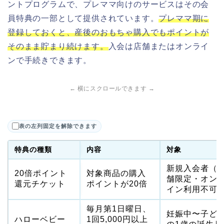
ントプログラムで、プレママ向けのサービスはその会
員特典の一部として提供されています。
プレママ期に
登録しておくと、産後のおもちゃ購入でもポイントが
そのまま貯まり続けます。
入会は店舗またはオンライ
ンで手続きできます。
← 横にスクロールできます →
表の左列固定を解除できます
特典の種類
内容
対象
新規入会者（
20倍ポイント
対象商品の購入
舗限定・オン
還元チケット
ポイントが20倍
イン利用不可
毎月第1日曜日、
妊娠中〜子ど
ハローベビー
1回5,000円以上