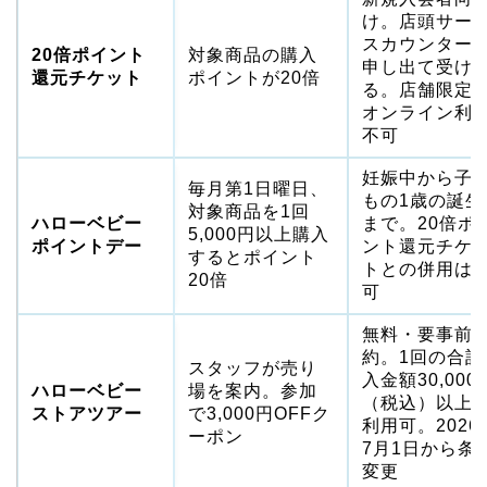
け。店頭サー
スカウンター
20倍ポイント
対象商品の購入
申し出て受け
還元チケット
ポイントが20倍
る。店舗限定
オンライン利
不可
妊娠中から子
毎月第1日曜日、
もの1歳の誕生
対象商品を1回
ハローベビー
まで。20倍ポ
5,000円以上購入
ポイントデー
ント還元チケ
するとポイント
トとの併用は
20倍
可
無料・要事前
約。1回の合計
スタッフが売り
入金額30,000
ハローベビー
場を案内。参加
（税込）以上
ストアツアー
で3,000円OFFク
利用可。2026
ーポン
7月1日から条
変更