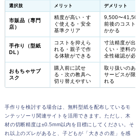
選択肢
メリット
デメリット
精度が高い・す
9,500〜41,50
市販品（専門
ぐ使える・安全
前後のコスト
店）
基準クリア
かかる
コストを抑えら
寸法精度が出
手作り（型紙
れる・親子で作
くい・塗料の
DL）
る体験ができる
全性確認が必
購入前に試せ
取り扱いのあ
おもちゃサブ
る・次の教具へ
サービスが限
スク
切り替えやすい
れる
手作りを検討する場合は、無料型紙を配布しているモ
ンテッソーリ関連サイトを活用できます。ただし、木
材の切断精度は±0.5mm以内を目標にしてください。そ
れ以上のズレがあると、子どもが「大きさの差」を感