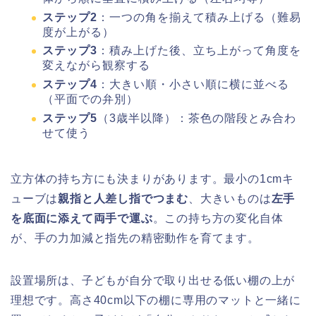
ステップ2
：一つの角を揃えて積み上げる（難易
度が上がる）
ステップ3
：積み上げた後、立ち上がって角度を
変えながら観察する
ステップ4
：大きい順・小さい順に横に並べる
（平面での弁別）
ステップ5
（3歳半以降）：茶色の階段とみ合わ
せて使う
立方体の持ち方にも決まりがあります。最小の1cmキ
ューブは
親指と人差し指でつまむ
、大きいものは
左手
を底面に添えて両手で運ぶ
。この持ち方の変化自体
が、手の力加減と指先の精密動作を育てます。
設置場所は、子どもが自分で取り出せる低い棚の上が
理想です。高さ40cm以下の棚に専用のマットと一緒に