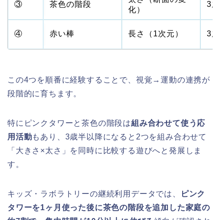
③
茶色の階段
3
化）
④
赤い棒
長さ（1次元）
3
この4つを順番に経験することで、視覚→運動の連携が
段階的に育ちます。
特にピンクタワーと茶色の階段は
組み合わせて使う応
用活動
もあり、3歳半以降になると2つを組み合わせて
「大きさ×太さ」を同時に比較する遊びへと発展しま
す。
キッズ・ラボラトリーの継続利用データでは、
ピンク
タワーを1ヶ月使った後に茶色の階段を追加した家庭の