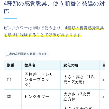
4種類の感覚教具、使う順番と発達の対
応
ピンクタワーは単独で使うより、
4種類の視覚感覚教具
を順番に経験することで効果が高まります
。
表の左列固定を解除できます
順番
教具名
変化の軸
目
円柱差し（シリ
太さ・高さ（1次
①
ンダーブロッ
2
元〜2次元）
ク）
大きさ（3次元・
②
ピンクタワー
2
立方体）
太さ（断面の変