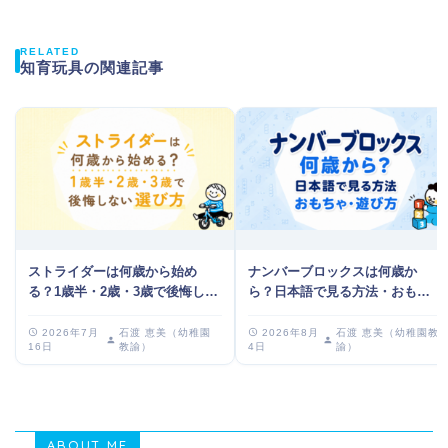
RELATED
知育玩具の関連記事
ストライダーは何歳から始め
ナンバーブロックスは何歳か
る？1歳半・2歳・3歳で後悔しな
ら？日本語で見る方法・おもち
い選び方
ゃ・遊び方を説明
2026年7月
石渡 恵美（幼稚園
2026年8月
石渡 恵美（幼稚園教
16日
教諭）
4日
諭）
ABOUT ME