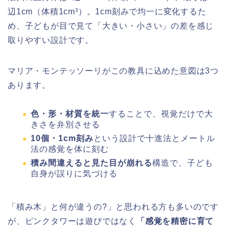
辺1cm（体積1cm³）。1cm刻みで均一に変化するた
め、子どもが目で見て「大きい・小さい」の差を感じ
取りやすい設計です。
マリア・モンテッソーリがこの教具に込めた意図は3つ
あります。
色・形・材質を統一
することで、視覚だけで大
きさを弁別させる
10個・1cm刻み
という設計で十進法とメートル
法の感覚を体に刻む
積み間違えると見た目が崩れる
構造で、子ども
自身が誤りに気づける
「積み木」と何が違うの?」と思われる方も多いのです
が、ピンクタワーは遊びではなく
「感覚を精密に育て