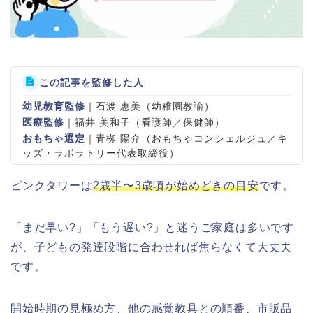
この記事を監修した人
幼児教育監修
｜石渡 恵美（幼稚園教諭）
医療監修
｜福井 美和子（看護師／保健師）
おもちゃ選定
｜青栁 陽介（おもちゃコンシェルジュ／キ
ッズ・ラボラトリー代表取締役）
ピンクタワーは
2歳半〜3歳頃が始めどきの目安
です。
「まだ早い?」「もう遅い?」と迷うご家庭は多いです
が、子どもの発達段階に合わせれば焦らなくて大丈夫
です。
開始時期の見極め方、他の感覚教具との順番、市販品