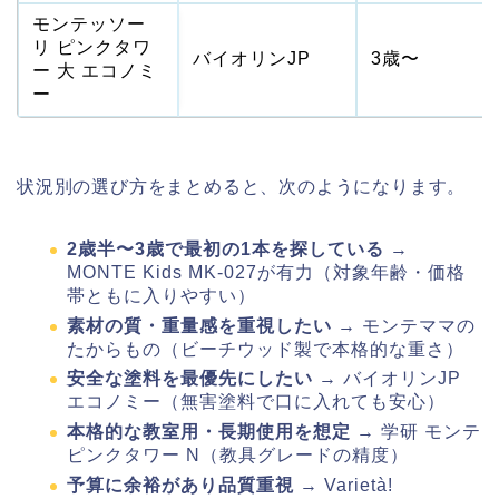
モンテッソー
リ ピンクタワ
バイオリンJP
3歳〜
ー 大 エコノミ
ー
状況別の選び方をまとめると、次のようになります。
2歳半〜3歳で最初の1本を探している
→
MONTE Kids MK-027が有力（対象年齢・価格
帯ともに入りやすい）
素材の質・重量感を重視したい
→ モンテママの
たからもの（ビーチウッド製で本格的な重さ）
安全な塗料を最優先にしたい
→ バイオリンJP
エコノミー（無害塗料で口に入れても安心）
本格的な教室用・長期使用を想定
→ 学研 モンテ
ピンクタワー N（教具グレードの精度）
予算に余裕があり品質重視
→ Varietà!