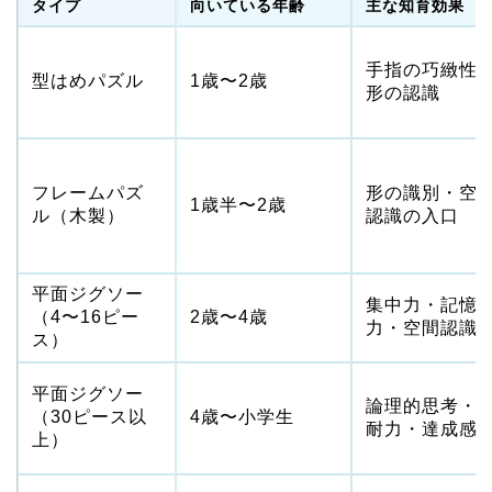
タイプ
向いている年齢
主な知育効果
手指の巧緻性
型はめパズル
1歳〜2歳
形の認識
フレームパズ
形の識別・空
1歳半〜2歳
ル（木製）
認識の入口
平面ジグソー
集中力・記憶
（4〜16ピー
2歳〜4歳
力・空間認識
ス）
平面ジグソー
論理的思考・
（30ピース以
4歳〜小学生
耐力・達成感
上）