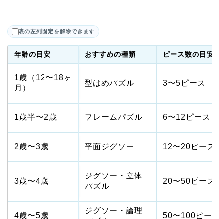
表の左列固定を解除できます
年齢の目安
おすすめの種類
ピース数の目安
1歳（12〜18ヶ
型はめパズル
3〜5ピース
月）
1歳半〜2歳
フレームパズル
6〜12ピース
2歳〜3歳
平面ジグソー
12〜20ピース
ジグソー・立体
3歳〜4歳
20〜50ピース
パズル
ジグソー・論理
4歳〜5歳
50〜100ピー