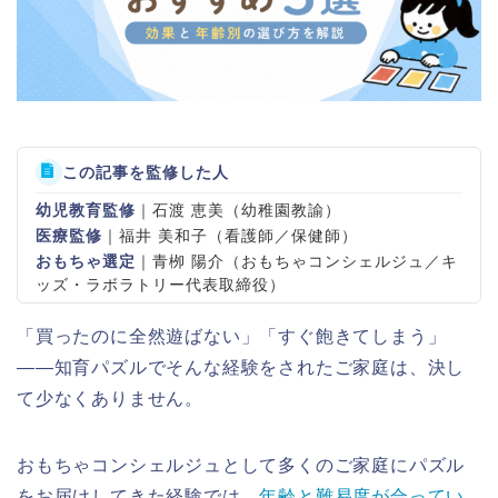
この記事を監修した人
幼児教育監修
｜石渡 恵美（幼稚園教諭）
医療監修
｜福井 美和子（看護師／保健師）
おもちゃ選定
｜青栁 陽介（おもちゃコンシェルジュ／キ
ッズ・ラボラトリー代表取締役）
「買ったのに全然遊ばない」「すぐ飽きてしまう」
——知育パズルでそんな経験をされたご家庭は、決し
て少なくありません。
おもちゃコンシェルジュとして多くのご家庭にパズル
をお届けしてきた経験では、
年齢と難易度が合ってい