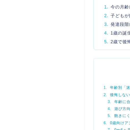
1.
今の月齢
2.
子どもが
3.
発達段階
4.
1歳の誕
5.
2歳で後
年齢別「
後悔しない
年齢に
遊び方
飽きに
0歳向けア