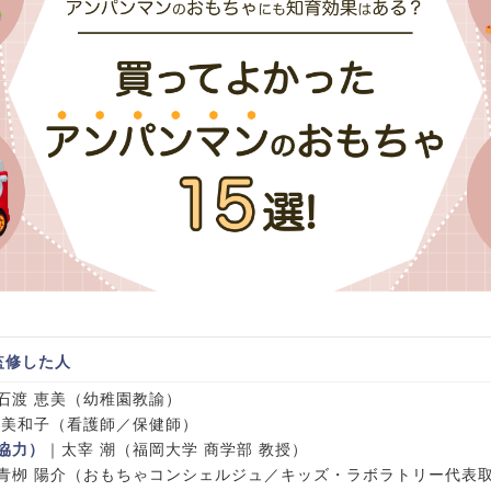
監修した人
石渡 恵美（幼稚園教諭）
 美和子（看護師／保健師）
協力）
｜太宰 潮（福岡大学 商学部 教授）
青栁 陽介（おもちゃコンシェルジュ／キッズ・ラボラトリー代表