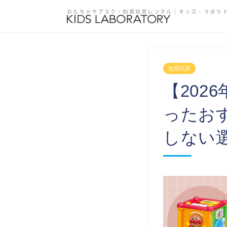
おもちゃサブスク・知育玩具レンタル
｜キッズ・ラボラ
知育玩具
【20
ったおす
しない