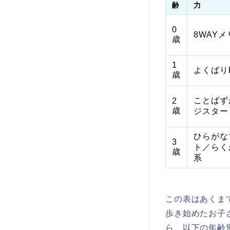
齢
力
0
8WAY
歳
1
よくばり
歳
ことばず
2
歳
ジスター
ひらがな
3
ト／らく
歳
系
この表はあくま
歩き始めたお子
ら、以下の年齢