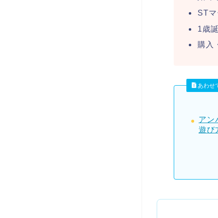
ST
1歳
購入
あわせ
アン
遊び