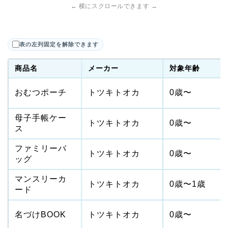
← 横にスクロールできます →
表の左列固定を解除できます
商品名
メーカー
対象年齢
おむつポーチ
トツキトオカ
0歳〜
母子手帳ケー
トツキトオカ
0歳〜
ス
ファミリーバ
トツキトオカ
0歳〜
ッグ
マンスリーカ
トツキトオカ
0歳〜1歳
ード
名づけBOOK
トツキトオカ
0歳〜