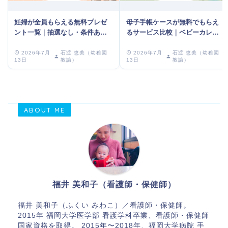
妊婦が全員もらえる無料プレゼ
母子手帳ケースが無料でもらえ
ント一覧｜抽選なし・条件あり
るサービス比較｜ベビーカレン
を比較
ダーとトツキトオカの違いと選
び方
2026年7月
石渡 恵美（幼稚園
2026年7月
石渡 恵美（幼稚園
13日
教諭）
13日
教諭）
ABOUT ME
福井 美和子（看護師・保健師）
福井 美和子（ふくい みわこ）／看護師・保健師。
2015年 福岡大学医学部 看護学科卒業、看護師・保健師
国家資格を取得。 2015年〜2018年、福岡大学病院 手